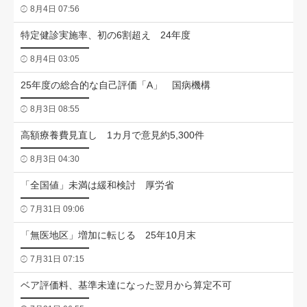
8月4日 07:56
特定健診実施率、初の6割超え 24年度
8月4日 03:05
25年度の総合的な自己評価「A」 国病機構
8月3日 08:55
高額療養費見直し 1カ月で意見約5,300件
8月3日 04:30
「全国値」未満は緩和検討 厚労省
7月31日 09:06
「無医地区」増加に転じる 25年10月末
7月31日 07:15
ベア評価料、基準未達になった翌月から算定不可