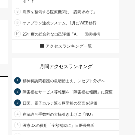
る・下
8
病床を整備する医療機関に「説明求めて」
9
ケアプラン連携システム、1月にWEB移行
10
25年度の総合的な自己評価「A」 国病機構
アクセスランキング一覧
月間アクセスランキング
1
精神科訪問看護の急増踏まえ、レセプト分析へ
2
障害福祉サービス等報酬を「障害福祉報酬」に変更
3
日医、電子カルテ巡る厚労相の発言を評価
4
在留許可手数料の大幅引き上げに「NO」
5
医療DXの費用「全額補助に」日医長島氏