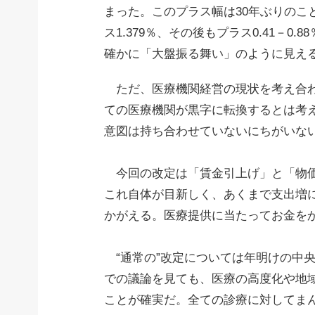
まった。このプラス幅は30年ぶりのこと
ス1.379％、その後もプラス0.41－
確かに「大盤振る舞い」のように見え
ただ、医療機関経営の現状を考え合わ
ての医療機関が黒字に転換するとは考
意図は持ち合わせていないにちがいな
今回の改定は「賃金引上げ」と「物価
これ自体が目新しく、あくまで支出増
かがえる。医療提供に当たってお金を
“通常の”改定については年明けの中
での議論を見ても、医療の高度化や地
ことが確実だ。全ての診療に対してま