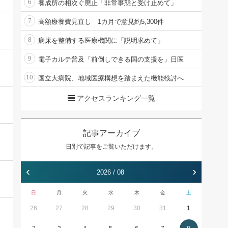
6
養成所の相次ぐ廃止「非常事態と受け止めて」
7
高額療養費見直し 1カ月で意見約5,300件
8
病床を整備する医療機関に「説明求めて」
9
電子カルテ普及「前倒しできる国の支援を」日医
10
国立大病院、地域医療構想を踏まえた機能検討へ
アクセスランキング一覧
記事アーカイブ
日別で記事をご覧いただけます。
‹
›
2026 / 08
日
月
火
水
木
金
土
26
27
28
29
30
31
1