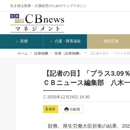
生き残る医療・介護経営のためのウェブマガジン
医療
介護・障害福祉
病院広報
ホーム
診療報酬
医療（診療報酬）
【記者の目】「プラス3.
【記者の目】「プラス3.0
ＣＢニュース編集部 八木
2025年12月24日 19:30
保存
印刷用
財務、厚生労働大臣折衝の結果、2026