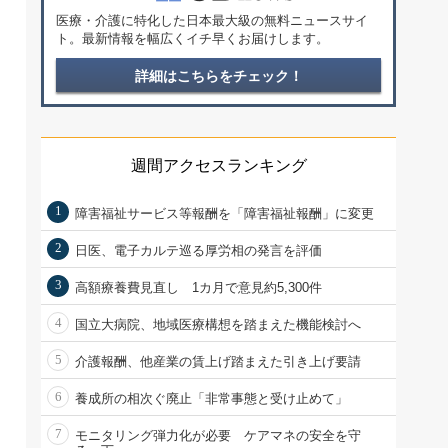
医療・介護に特化した日本最大級の無料ニュースサイ
ト。最新情報を幅広くイチ早くお届けします。
詳細はこちらをチェック！
週間アクセスランキング
1
障害福祉サービス等報酬を「障害福祉報酬」に変更
2
日医、電子カルテ巡る厚労相の発言を評価
3
高額療養費見直し 1カ月で意見約5,300件
4
国立大病院、地域医療構想を踏まえた機能検討へ
5
介護報酬、他産業の賃上げ踏まえた引き上げ要請
6
養成所の相次ぐ廃止「非常事態と受け止めて」
7
モニタリング弾力化が必要 ケアマネの安全を守