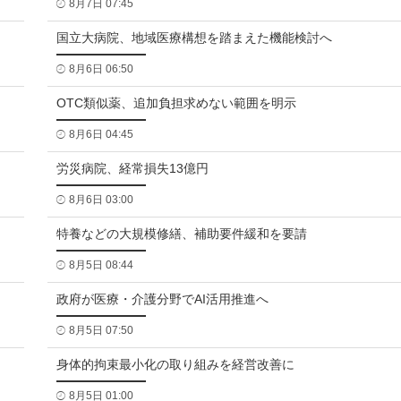
8月7日 07:45
国立大病院、地域医療構想を踏まえた機能検討へ
8月6日 06:50
OTC類似薬、追加負担求めない範囲を明示
8月6日 04:45
労災病院、経常損失13億円
8月6日 03:00
特養などの大規模修繕、補助要件緩和を要請
8月5日 08:44
政府が医療・介護分野でAI活用推進へ
8月5日 07:50
身体的拘束最小化の取り組みを経営改善に
8月5日 01:00