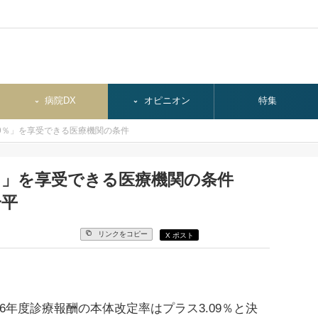
病院DX
オピニオン
特集
09％」を享受できる医療機関の条件
9％」を享受できる医療機関の条件
一平
リンクをコピー
X ポスト
年度診療報酬の本体改定率はプラス3.09％と決