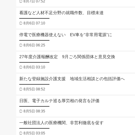
8月7日 07:52
看護など人材不足分野の就職件数、目標未達
8月6日 07:10
停電で医療機器使えない EV車を“非常用電源”に
8月6日 06:25
27年度介護報酬改定 9月ごろ関係団体と意見交換
8月6日 03:10
新たな登録施設介護支援 地域生活相談との包括評価へ
8月5日 08:52
日医、電子カルテ巡る厚労相の発言を評価
8月5日 08:35
一般社団法人の医療機関、非営利徹底を促す
8月5日 03:05