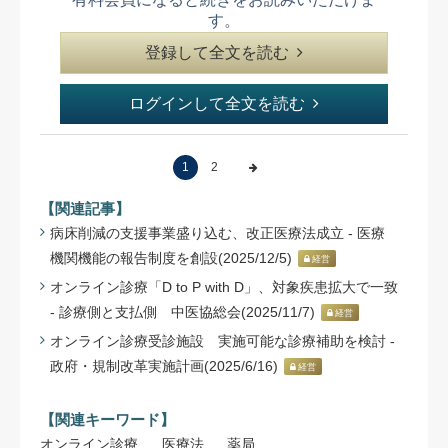
す。
登録して全文を読む
ログインして全文を読む
1
2
【関連記事】
病床削減の支援事業盛り込む、改正医療法成立 - 医療
機関機能の報告制度を創設(2025/12/5)
経営
オンライン診療「D to P with D」、対象疾患拡大で一致
- 診療側と支払側 中医協総会(2025/11/7)
経営
オンライン診療受診施設 実施可能な診療補助を検討 -
政府・規制改革実施計画(2025/6/16)
経営
【関連キーワード】
オンライン診療
医療法
薬局