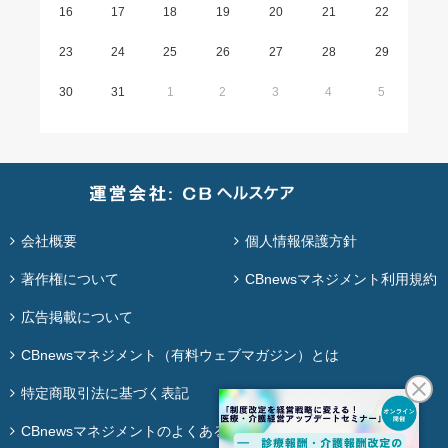
16
17
18
19
20
21
22
23
24
25
26
27
28
29
30
31
1
2
3
4
5
会社概要
個人情報保護方針
著作権について
CBnewsマネジメント利用規約
広告掲載について
CBnewsマネジメント（有料ウェブマガジン）とは
特定商取引法に基づく表記
CBnewsマネジメントのよくある質問