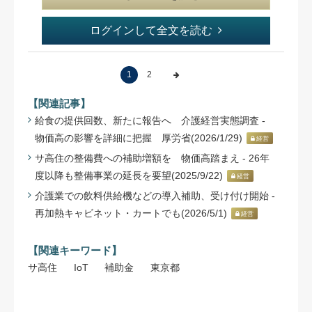
ログインして全文を読む
1
2
【関連記事】
給食の提供回数、新たに報告へ 介護経営実態調査 -
物価高の影響を詳細に把握 厚労省(2026/1/29)
経営
サ高住の整備費への補助増額を 物価高踏まえ - 26年
度以降も整備事業の延長を要望(2025/9/22)
経営
介護業での飲料供給機などの導入補助、受け付け開始 -
再加熱キャビネット・カートでも(2026/5/1)
経営
【関連キーワード】
サ高住
IoT
補助金
東京都