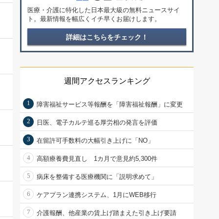
医療・介護に特化した日本最大級の無料ニュースサイ
ト。最新情報を幅広くイチ早くお届けします。
詳細はこちらをチェック！
週間アクセスランキング
1
障害福祉サービス等報酬を「障害福祉報酬」に変更
2
日医、電子カルテ巡る厚労相の発言を評価
3
在留許可手数料の大幅引き上げに「NO」
4
高額療養費見直し 1カ月で意見約5,300件
5
病床を整備する医療機関に「説明求めて」
6
ケアプラン連携システム、1月にWEB移行
7
介護報酬、他産業の賃上げ踏まえた引き上げ要請