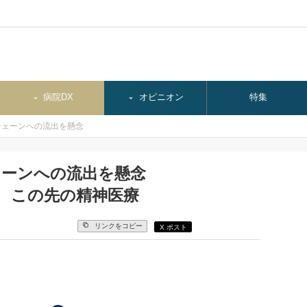
病院DX
オピニオン
特集
チェーンへの流出を懸念
ェーンへの流出を懸念
 この先の精神医療
リンクをコピー
X ポスト