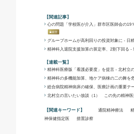
【関連記事】
心の問題「学校医が介入」群市区医師会の19％ -
経営
グループホームが高利回りの投資対象に - 日精協
精神科入退院支援加算の算定率、2割下回る - 地
【連載一覧】
精神科医療版「看護必要度」を提言 - 北村立
精神科の多機能加算、地ケア病棟の二の舞を危
総合病院精神病床の確保、医療計画の重要テー
北村立の言いたい放談（1） この先の精神医療
【関連キーワード】
通院精神療法
神保健指定医
措置診察