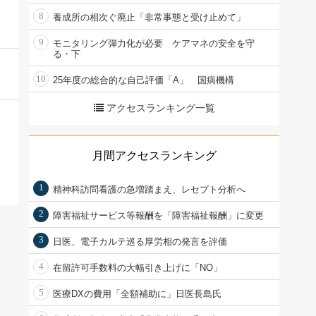
8
養成所の相次ぐ廃止「非常事態と受け止めて」
9
モニタリング弾力化が必要 ケアマネの安全を守
る・下
10
25年度の総合的な自己評価「A」 国病機構
アクセスランキング一覧
月間アクセスランキング
1
精神科訪問看護の急増踏まえ、レセプト分析へ
2
障害福祉サービス等報酬を「障害福祉報酬」に変更
3
日医、電子カルテ巡る厚労相の発言を評価
4
在留許可手数料の大幅引き上げに「NO」
5
医療DXの費用「全額補助に」日医長島氏