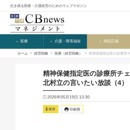
生き残る医療・介護経営のためのウェブマガジン
医療
介護・障害福祉
病院広報
ホーム
経営戦略
医療（経営戦略）
精神保健指定医の診療所
精神保健指定医の診療所チ
北村立の言いたい放談（4）
2026年05月19日 13:30
保存
印刷用