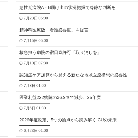
急性期病院A・B届け出の状況把握で冷静な判断を
7月23日 05:00
精神科医療版「看護必要度」を提言
7月15日 05:00
救急担う病院の宿日直許可「取り消しを」
7月10日 07:30
認知症ケア加算から見える新たな地域医療構想の必要性
7月8日 01:00
医業利益222病院の36.9％で減少、25年度
7月6日 01:30
2026年度改定、5つの論点から読み解くICUの未来
6月23日 01:00