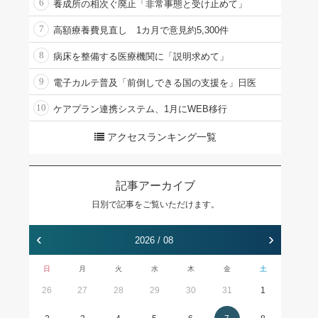
6
養成所の相次ぐ廃止「非常事態と受け止めて」
7
高額療養費見直し 1カ月で意見約5,300件
8
病床を整備する医療機関に「説明求めて」
9
電子カルテ普及「前倒しできる国の支援を」日医
10
ケアプラン連携システム、1月にWEB移行
アクセスランキング一覧
記事アーカイブ
日別で記事をご覧いただけます。
‹
›
2026 / 08
日
月
火
水
木
金
土
26
27
28
29
30
31
1