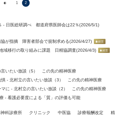
1
2
 日医総研調べ 都道府県医師会は22％(2026/5/1)
が指摘 障害者部会で規制求める(2026/4/27)
経営
域移行の取り組みに課題 日精協調査(2026/4/3)
経営
の言いたい放談（5） この先の精神医療
惧 - 北村立の言いたい放談（3） この先の精神医療
マに - 北村立の言いたい放談（2） この先の精神医療
 - 看護必要度による「質」の評価も可能
精神科診療所
クリニック
中医協
診療報酬改定
精