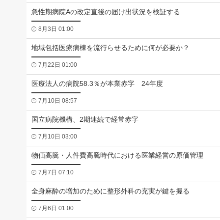
急性期病院Aの改定直後の届け出状況を検証する
8月3日 01:00
地域包括医療病棟を流行らせるために何が必要か？
7月22日 01:00
医療法人の病院58.3％が本業赤字 24年度
7月10日 08:57
国立病院機構、2期連続で経常赤字
7月10日 03:00
物価高騰・人件費高騰時代における医業経営の原価管理
7月7日 07:10
全身麻酔の増加のために整形外科の充実が鍵を握る
7月6日 01:00