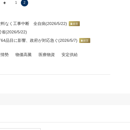
1
2
なく工事中断 全自病(2026/5/22)
経営
026/5/22)
4品目に影響、政府が対応急ぐ(2026/5/7)
経営
東情勢
物価高騰
医療物資
安定供給