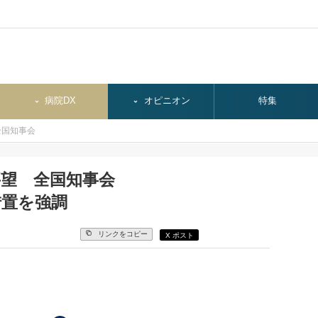
病院DX
オピニオン
特集
全国知事会
要望 全国知事会
措置を強調
リンクをコピー
X ポスト