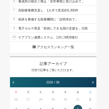
6
養成所の相次ぐ廃止「非常事態と受け止めて」
7
高額療養費見直し 1カ月で意見約5,300件
8
病床を整備する医療機関に「説明求めて」
9
電子カルテ普及「前倒しできる国の支援を」日医
10
ケアプラン連携システム、1月にWEB移行
アクセスランキング一覧
記事アーカイブ
日別で記事をご覧いただけます。
‹
›
2026 / 08
日
月
火
水
木
金
土
26
27
28
29
30
31
1