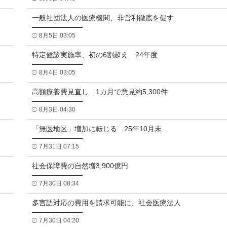
一般社団法人の医療機関、非営利徹底を促す
8月5日 03:05
特定健診実施率、初の6割超え 24年度
8月4日 03:05
高額療養費見直し 1カ月で意見約5,300件
8月3日 04:30
「無医地区」増加に転じる 25年10月末
7月31日 07:15
社会保障費の自然増3,900億円
7月30日 08:34
多言語対応の費用を請求可能に、社会医療法人
7月30日 04:20