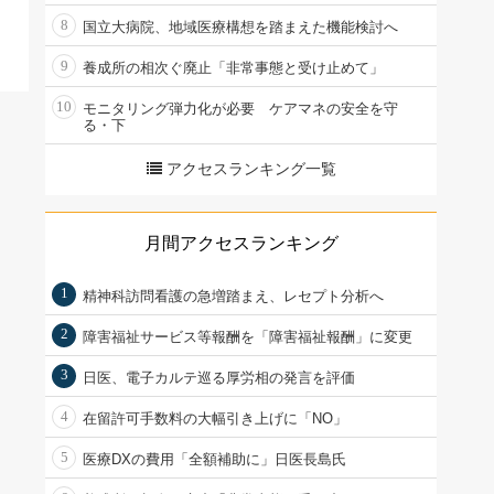
8
国立大病院、地域医療構想を踏まえた機能検討へ
9
養成所の相次ぐ廃止「非常事態と受け止めて」
10
モニタリング弾力化が必要 ケアマネの安全を守
る・下
アクセスランキング一覧
月間アクセスランキング
1
精神科訪問看護の急増踏まえ、レセプト分析へ
2
障害福祉サービス等報酬を「障害福祉報酬」に変更
3
日医、電子カルテ巡る厚労相の発言を評価
4
在留許可手数料の大幅引き上げに「NO」
5
医療DXの費用「全額補助に」日医長島氏