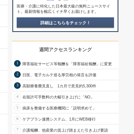
医療・介護に特化した日本最大級の無料ニュースサイ
ト。最新情報を幅広くイチ早くお届けします。
詳細はこちらをチェック！
週間アクセスランキング
1
障害福祉サービス等報酬を「障害福祉報酬」に変更
2
日医、電子カルテ巡る厚労相の発言を評価
3
高額療養費見直し 1カ月で意見約5,300件
4
在留許可手数料の大幅引き上げに「NO」
5
病床を整備する医療機関に「説明求めて」
6
ケアプラン連携システム、1月にWEB移行
7
介護報酬、他産業の賃上げ踏まえた引き上げ要請