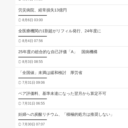
労災病院、経常損失13億円
8月6日 03:00
全医療機関の1割超がリフィル発行、24年度に
8月4日 07:56
25年度の総合的な自己評価「A」 国病機構
8月3日 08:55
「全国値」未満は緩和検討 厚労省
7月31日 09:06
ベア評価料、基準未達になった翌月から算定不可
7月31日 06:55
妊婦への炭酸リチウム、「積極的処方は推奨しない」
7月30日 07:07