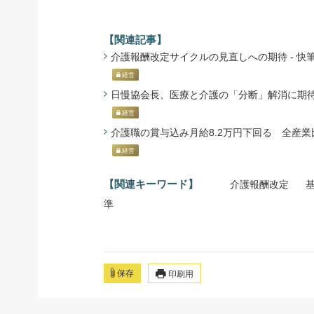
【関連記事】
介護報酬改定サイクルの見直しへの期待 - 快筆乱麻
経営
日慢協会長、医療と介護の「分断」解消に期待感 -
経営
介護職の賞与込み月給8.2万円下回る 全産業比 -
経営
【関連キーワード】
介護報酬改定
準
保存
印刷用