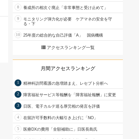
8
養成所の相次ぐ廃止「非常事態と受け止めて」
9
モニタリング弾力化が必要 ケアマネの安全を守
る・下
10
25年度の総合的な自己評価「A」 国病機構
アクセスランキング一覧
月間アクセスランキング
1
精神科訪問看護の急増踏まえ、レセプト分析へ
2
障害福祉サービス等報酬を「障害福祉報酬」に変更
3
日医、電子カルテ巡る厚労相の発言を評価
4
在留許可手数料の大幅引き上げに「NO」
5
医療DXの費用「全額補助に」日医長島氏