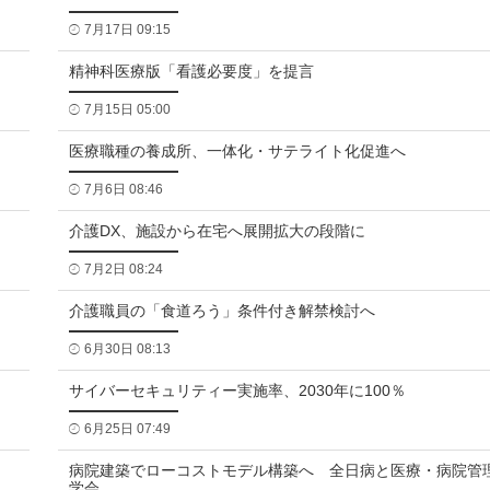
7月17日 09:15
精神科医療版「看護必要度」を提言
7月15日 05:00
医療職種の養成所、一体化・サテライト化促進へ
7月6日 08:46
介護DX、施設から在宅へ展開拡大の段階に
7月2日 08:24
介護職員の「食道ろう」条件付き解禁検討へ
6月30日 08:13
サイバーセキュリティー実施率、2030年に100％
6月25日 07:49
病院建築でローコストモデル構築へ 全日病と医療・病院管
学会