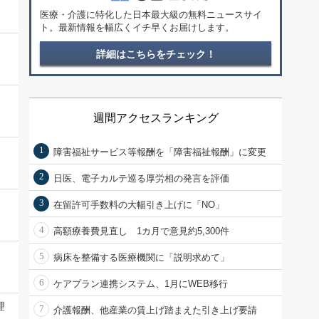
医療・介護に特化した日本最大級の無料ニュースサイ
ト。最新情報を幅広くイチ早くお届けします。
詳細はこちらをチェック！
週間アクセスランキング
1
障害福祉サービス等報酬を「障害福祉報酬」に変更
2
日医、電子カルテ巡る厚労相の発言を評価
3
在留許可手数料の大幅引き上げに「NO」
4
高額療養費見直し 1カ月で意見約5,300件
5
病床を整備する医療機関に「説明求めて」
6
ケアプラン連携システム、1月にWEB移行
理
7
介護報酬、他産業の賃上げ踏まえた引き上げ要請