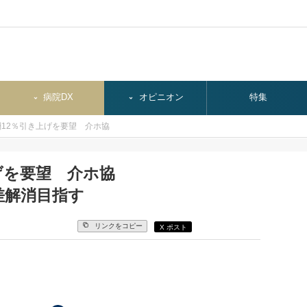
病院DX
オピニオン
特集
12％引き上げを要望 介ホ協
げを要望 介ホ協
差解消目指す
リンクをコピー
X ポスト