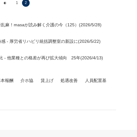
1
2
！masaが読み解く介護の今（125）(2026/5/28)
 厚労省リハビリ統括調整室の新設に(2026/5/22)
 他業種との格差が再び拡大傾向 25年(2026/4/13)
基本報酬
介ホ協
賃上げ
処遇改善
人員配置基