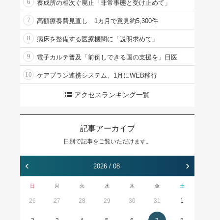
6
養成所の相次ぐ廃止「非常事態と受け止めて」
7
高額療養費見直し 1カ月で意見約5,300件
8
病床を整備する医療機関に「説明求めて」
9
電子カルテ普及「前倒しできる国の支援を」日医
10
ケアプラン連携システム、1月にWEB移行
アクセスランキング一覧
記事アーカイブ
日別で記事をご覧いただけます。
‹
›
2026 / 08
日
月
火
水
木
金
土
26
27
28
29
30
31
1