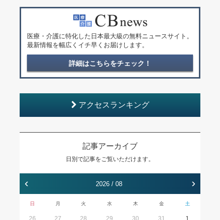
医療・介護に特化した日本最大級の無料ニュースサイト。
最新情報を幅広くイチ早くお届けします。
詳細はこちらをチェック！
アクセスランキング
記事アーカイブ
日別で記事をご覧いただけます。
‹
›
2026 / 08
日
月
火
水
木
金
土
26
27
28
29
30
31
1