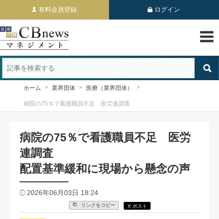
有料会員登録
ログイン
ホーム
業界団体
医療（業界団体）
病院の75％で看護職員不足 医労連調査
病院の75％で看護職員不足 医労
連調査
配置基準緩和に現場から懸念の声
2026年06月03日 18:24
リンクをコピー
X ポスト