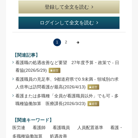
登録して全文を読む
ログインして全文を読む
1
2
【関連記事】
看護職の処遇改善など要望 27年度予算・政策で - 日
看協(2026/5/29)
経営
看護職員の充足率、9都道府県で0.9未満 - 領域別の求
人倍率は訪問看護が最高(2026/4/13)
経営
看護または多職種「全員が看護職員以外」でも可 - 多
職種協働加算 医療課長(2026/3/23)
経営
【関連キーワード】
医労連
看護師
看護職員
人員配置基準
看護・
多職種協働加算
処遇改善