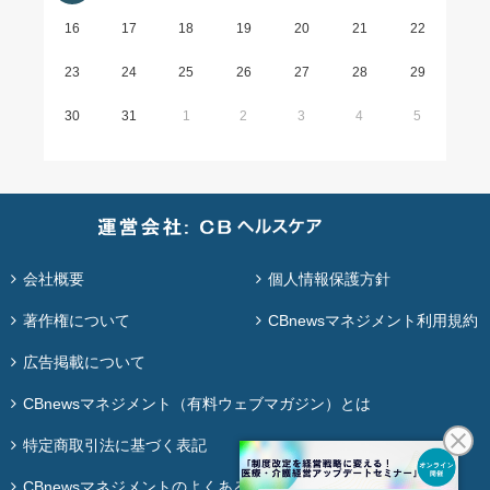
16
17
18
19
20
21
22
23
24
25
26
27
28
29
30
31
1
2
3
4
5
会社概要
個人情報保護方針
著作権について
CBnewsマネジメント利用規約
広告掲載について
CBnewsマネジメント（有料ウェブマガジン）とは
特定商取引法に基づく表記
CBnewsマネジメントのよくある質問