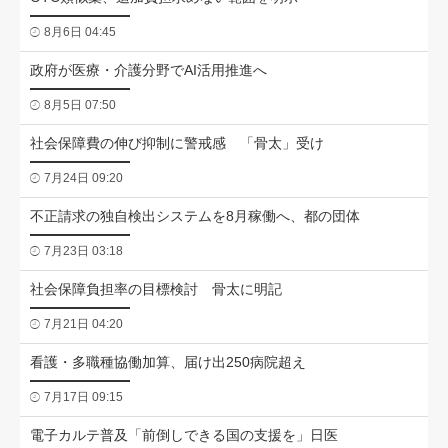
8月6日 04:45
政府が医療・介護分野でAI活用推進へ
8月5日 07:50
社会保障費の伸び抑制に警戒感 「骨太」受け
7月24日 09:20
不正請求の独自検出システムを8月稼働へ、都の団体
7月23日 03:18
社会保障負担率の目標検討 骨太に明記
7月21日 04:20
看護・多職種協働加算、届け出250病院超え
7月17日 09:15
電子カルテ普及「前倒しできる国の支援を」日医