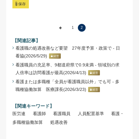
保存
1
2
【関連記事】
看護職の処遇改善など要望 27年度予算・政策で - 日
看協(2026/5/29)
経営
看護職員の充足率、9都道府県で0.9未満 - 領域別の求
人倍率は訪問看護が最高(2026/4/13)
経営
看護または多職種「全員が看護職員以外」でも可 - 多
職種協働加算 医療課長(2026/3/23)
経営
【関連キーワード】
医労連
看護師
看護職員
人員配置基準
看護・
多職種協働加算
処遇改善