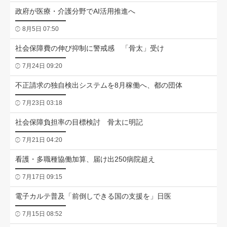
政府が医療・介護分野でAI活用推進へ
8月5日 07:50
社会保障費の伸び抑制に警戒感 「骨太」受け
7月24日 09:20
不正請求の独自検出システムを8月稼働へ、都の団体
7月23日 03:18
社会保障負担率の目標検討 骨太に明記
7月21日 04:20
看護・多職種協働加算、届け出250病院超え
7月17日 09:15
電子カルテ普及「前倒しできる国の支援を」日医
7月15日 08:52