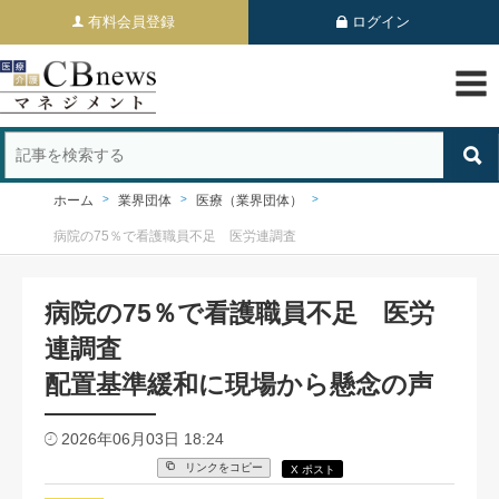
有料会員登録
ログイン
ホーム
業界団体
医療（業界団体）
病院の75％で看護職員不足 医労連調査
病院の75％で看護職員不足 医労
連調査
配置基準緩和に現場から懸念の声
2026年06月03日 18:24
リンクをコピー
X ポスト