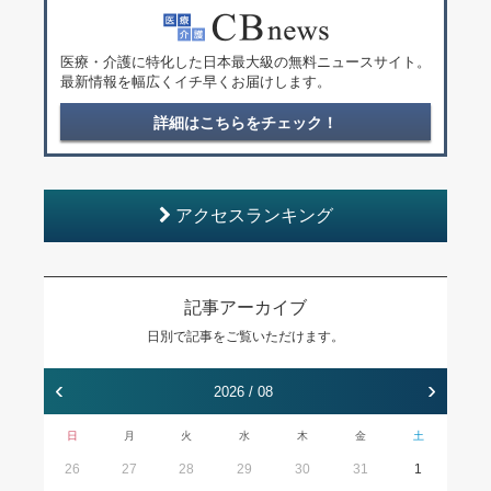
医療・介護に特化した日本最大級の無料ニュースサイト。
最新情報を幅広くイチ早くお届けします。
詳細はこちらをチェック！
アクセスランキング
記事アーカイブ
日別で記事をご覧いただけます。
‹
›
2026 / 08
日
月
火
水
木
金
土
26
27
28
29
30
31
1