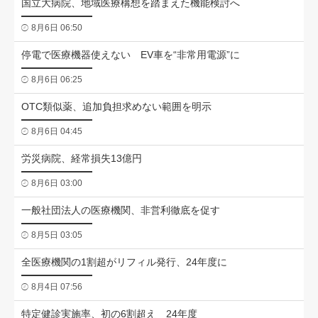
国立大病院、地域医療構想を踏まえた機能検討へ
8月6日 06:50
停電で医療機器使えない EV車を“非常用電源”に
8月6日 06:25
OTC類似薬、追加負担求めない範囲を明示
8月6日 04:45
労災病院、経常損失13億円
8月6日 03:00
一般社団法人の医療機関、非営利徹底を促す
8月5日 03:05
全医療機関の1割超がリフィル発行、24年度に
8月4日 07:56
特定健診実施率、初の6割超え 24年度