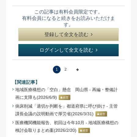
この記事は有料会員限定です。
有料会員になると続きをお読みいただけま
す。
登録して全文を読む
ログインして全文を読む
1
2
【関連記事】
地域医療構想の「空白」懸念 岡山県 - 再編・整備計
画に支障も(2026/6/9)
経営
病床削減「適切か判断を」都道府県に呼び掛け - 主管
課長会議の説明動画で厚労省(2026/3/31)
経営
医療機関機能報告、初回は今年10月 - 地域医療構想の
検討会取りまとめ案(2026/2/20)
経営