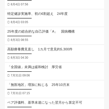
8月4日 07:56
特定健診実施率、初の6割超え 24年度
8月4日 03:05
25年度の総合的な自己評価「A」 国病機構
8月3日 08:55
高額療養費見直し 1カ月で意見約5,300件
8月3日 04:30
「全国値」未満は緩和検討 厚労省
7月31日 09:06
「無医地区」増加に転じる 25年10月末
7月31日 07:15
ベア評価料、基準未達になった翌月から算定不可