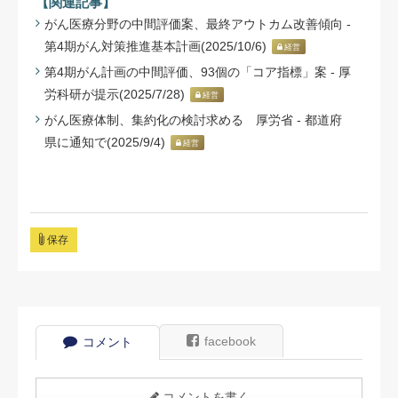
【関連記事】
がん医療分野の中間評価案、最終アウトカム改善傾向 -
第4期がん対策推進基本計画(2025/10/6)
経営
第4期がん計画の中間評価、93個の「コア指標」案 - 厚
労科研が提示(2025/7/28)
経営
がん医療体制、集約化の検討求める 厚労省 - 都道府
県に通知で(2025/9/4)
経営
保存
facebook
コメント
コメントを書く