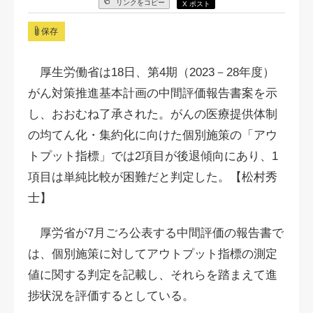
リンクをコピー
X ポスト
保存
厚生労働省は18日、第4期（2023－28年度）
がん対策推進基本計画の中間評価報告書案を示
し、おおむね了承された。がんの医療提供体制
の均てん化・集約化に向けた個別施策の「アウ
トプット指標」では2項目が後退傾向にあり、1
項目は単純比較が困難だと判定した。【松村秀
士】
厚労省が7月ごろ公表する中間評価の報告書で
は、個別施策に対してアウトプット指標の測定
値に関する判定を記載し、それらを踏まえて進
捗状況を評価するとしている。