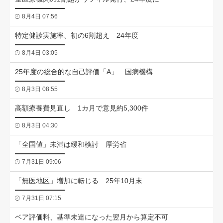
8月4日 07:56
特定健診実施率、初の6割超え 24年度
8月4日 03:05
25年度の総合的な自己評価「A」 国病機構
8月3日 08:55
高額療養費見直し 1カ月で意見約5,300件
8月3日 04:30
「全国値」未満は緩和検討 厚労省
7月31日 09:06
「無医地区」増加に転じる 25年10月末
7月31日 07:15
ベア評価料、基準未達になった翌月から算定不可