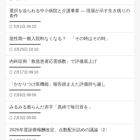
選択を迫られる中小病院と介護事業 ― 現場が示す生き残りの
条件
5月1日 04:15
急性期一般入院料なくなる？ 「その時はその時」
3月25日 10:10
内科症例「救急患者応需係数」で評価底上げ
2月17日 09:10
「かかりつけ医機能」報告踏まえた評価持ち越し
2月6日 08:50
みるみる膨らんだ赤字「真綿で毎日首を」
2月3日 05:00
2026年度診療報酬改定、点数配分詰めの議論〈2〉