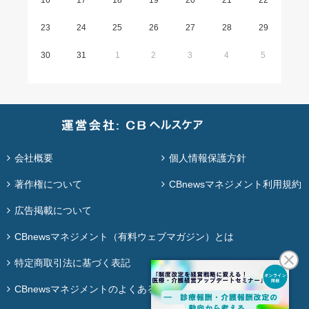
16
17
18
19
20
21
22
23
24
25
26
27
28
29
30
31
1
2
3
4
5
会社概要
個人情報保護方針
著作権について
CBnewsマネジメント利用規約
広告掲載について
CBnewsマネジメント（有料ウェブマガジン）とは
特定商取引法に基づく表記
CBnewsマネジメントのよくある質問