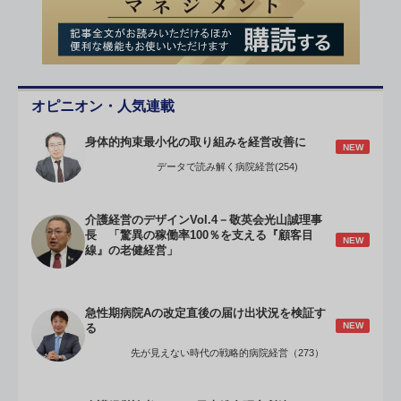
オピニオン・人気連載
身体的拘束最小化の取り組みを経営改善に
NEW
データで読み解く病院経営(254)
介護経営のデザインVol.4－敬英会光山誠理事
長 「驚異の稼働率100％を支える『顧客目
NEW
線』の老健経営」
急性期病院Aの改定直後の届け出状況を検証す
NEW
る
先が見えない時代の戦略的病院経営（273）