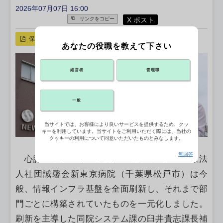
2026年07月07日 16:00
X ポスト
リンクをコピー
保存
あなたの役職を教えて下さい
経営者
管理職
一般
当サイトでは、お客様により良いサービスを提供するため、クッ
キーを利用しています。当サイトをご利用いただく際には、当社の
クッキーの利用について同意いただいたものとみなします。
無回答
心臓血管領域を中核とする急性期病院の医療法
人社団誠馨会新東京病院（千葉県松戸市）は今
般、情報インフラ基盤を全面刷新し、それまで部
門ごとに構築されていたものを一元化しました。
刷新を主導した同院システム課の臼井貴志課長補