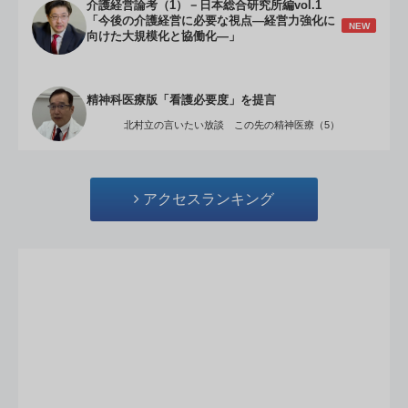
介護経営論考（1）－日本総合研究所編vol.1
「今後の介護経営に必要な視点―経営力強化に
NEW
向けた大規模化と協働化―」
精神科医療版「看護必要度」を提言
北村立の言いたい放談 この先の精神医療（5）
アクセスランキング