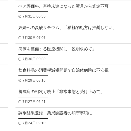
ベア評価料、基準未達になった翌月から算定不可
7月31日 06:55
妊婦への炭酸リチウム、「積極的処方は推奨しない」
7月30日 07:07
病床を整備する医療機関に「説明求めて」
7月30日 00:30
飲食料品の消費税減税問題で自治体病院は不安視
7月29日 08:16
養成所の相次ぐ廃止「非常事態と受け止めて」
7月27日 06:21
調剤結果登録 薬局開設者の順守事項に
7月24日 09:10