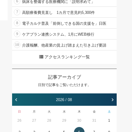
6
病床を整備する医療機関に「説明求めて」
7
高額療養費見直し 1カ月で意見約5,300件
8
電子カルテ普及「前倒しできる国の支援を」日医
9
ケアプラン連携システム、1月にWEB移行
10
介護報酬、他産業の賃上げ踏まえた引き上げ要請
アクセスランキング一覧
記事アーカイブ
日別で記事をご覧いただけます。
‹
›
2026 / 08
日
月
火
水
木
金
土
26
27
28
29
30
31
1