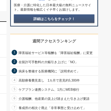
医療・介護に特化した日本最大級の無料ニュースサイ
ト。最新情報を幅広くイチ早くお届けします。
詳細はこちらをチェック！
週間アクセスランキング
1
障害福祉サービス等報酬を「障害福祉報酬」に変更
2
在留許可手数料の大幅引き上げに「NO」
3
病床を整備する医療機関に「説明求めて」
4
高額療養費見直し 1カ月で意見約5,300件
5
ケアプラン連携システム、1月にWEB移行
6
介護報酬、他産業の賃上げ踏まえた引き上げ要請
7
養成所の相次ぐ廃止「非常事態と受け止めて」