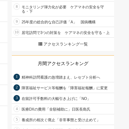
8
モニタリング弾力化が必要 ケアマネの安全を守
る・下
9
25年度の総合的な自己評価「A」 国病機構
10
居宅訪問で3つの対策を ケアマネの安全を守る・上
アクセスランキング一覧
月間アクセスランキング
1
精神科訪問看護の急増踏まえ、レセプト分析へ
2
障害福祉サービス等報酬を「障害福祉報酬」に変更
3
在留許可手数料の大幅引き上げに「NO」
4
医療DXの費用「全額補助に」日医長島氏
5
養成所の相次ぐ廃止「非常事態と受け止めて」