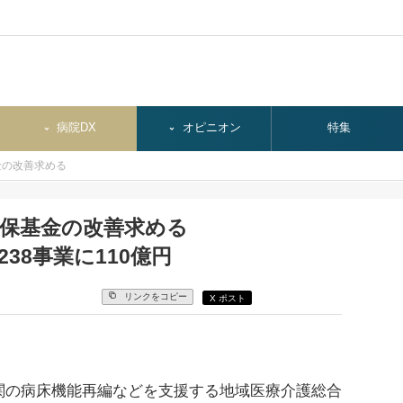
病院DX
オピニオン
特集
金の改善求める
確保基金の改善求める
38事業に110億円
リンクをコピー
X ポスト
の病床機能再編などを支援する地域医療介護総合