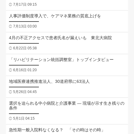
7月17日 09:15
人事評価制度導入で、ケアマネ業務の質底上げを
7月13日 03:00
4月の不正アクセスで患者氏名が漏えいも 東北大病院
6月22日 05:38
「リハビリテーション統括調整室」トップインタビュー
6月16日 01:20
地域医療連携推進法人、30道府県に63法人
5月26日 04:45
選択を迫られる中小病院と介護事業 ― 現場が示す生き残りの
条件
5月1日 04:15
急性期一般入院料なくなる？ 「その時はその時」