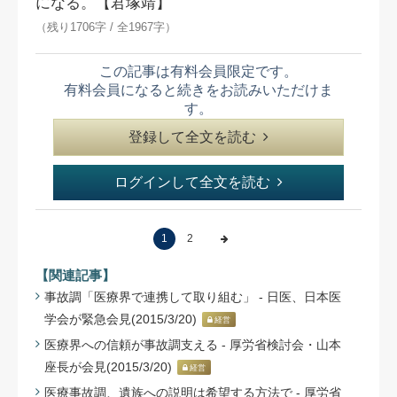
になる。【君塚靖】
（残り1706字 / 全1967字）
この記事は有料会員限定です。
有料会員になると続きをお読みいただけま
す。
登録して全文を読む
ログインして全文を読む
1
2
【関連記事】
事故調「医療界で連携して取り組む」 - 日医、日本医
学会が緊急会見(2015/3/20)
経営
医療界への信頼が事故調支える - 厚労省検討会・山本
座長が会見(2015/3/20)
経営
医療事故調、遺族への説明は希望する方法で - 厚労省