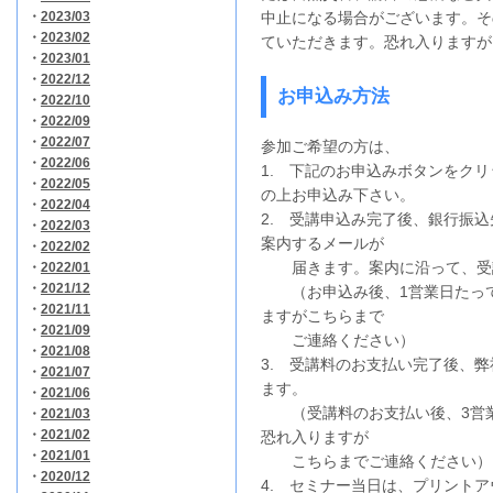
・
2023/03
中止になる場合がございます。
・
2023/02
ていただきます。恐れ入りますが
・
2023/01
・
2022/12
お申込み方法
・
2022/10
・
2022/09
・
2022/07
参加ご希望の方は、
・
2022/06
1. 下記のお申込みボタンをク
・
2022/05
の上お申込み下さい。
・
2022/04
2. 受講申込み完了後、銀行振
・
2022/03
案内するメールが
・
2022/02
届きます。案内に沿って、受
・
2022/01
・
2021/12
（お申込み後、1営業日たって
・
2021/11
ますがこちらまで
・
2021/09
ご連絡ください）
・
2021/08
3. 受講料のお支払い完了後、
・
2021/07
ます。
・
2021/06
（受講料のお支払い後、3営業
・
2021/03
・
2021/02
恐れ入りますが
・
2021/01
こちらまでご連絡ください）
・
2020/12
4. セミナー当日は、プリント