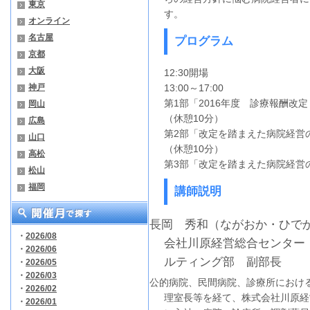
東京
す。
オンライン
名古屋
プログラム
京都
大阪
12:30開場
神戸
13:00～17:00
第1部「2016年度 診療報酬
岡山
（休憩10分）
広島
第2部「改定を踏まえた病院経営
山口
（休憩10分）
高松
第3部「改定を踏まえた病院経営
松山
福岡
講師説明
長岡 秀和（ながおか・ひで
・
2026/08
会社川原経営総合センター
・
2026/06
ルティング部 副部長
・
2026/05
・
2026/03
公的病院、民間病院、診療所におけ
・
2026/02
理室長等を経て、株式会社川原経
・
2026/01