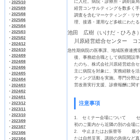
に入社。病院・診療所・調剤薬局
・
2025/10
経営コンサルティングを数多く手
・
2025/09
・
2025/08
調査を含むマーケティング・リサ
・
2025/06
理、接遇・運用など多岐にわたる
・
2025/04
・
2025/03
池田 広樹（いけだ・ひろき
・
2025/02
川原経営総合センター コ
・
2024/12
・
2024/10
急性期病院の医事課、地域医療連携
・
2024/09
後、事務総合職として病院開設準
・
2024/08
たのち、株式会社川原経営総合セ
・
2024/06
主に病院を対象に、実務経験を活
・
2024/05
ティング活動を実施。専門分野は
・
2024/04
営改善実行支援、診療報酬に関す
・
2024/03
・
2024/02
・
2024/01
注意事項
・
2023/12
・
2023/11
・
2023/10
1. セミナー会場について セ
・
2023/09
初のご案内から近隣の別の会場
・
2023/07
2. 中止またはお振替等 最小
・
2023/06
たは自然災害、講師の急病など
・
2023/04