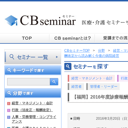
CBセミナーTOP
>
分野
>
経営・マ
酬改定から読み解く今後の病院経営
経営・マネジメント・会計
行政
経営者
管理者・リーダー
【福岡】2016年度診療報
経営・マネジメント・会計
行政（法改正・報酬改定）
人事・労務管理・コンプライ
■ 日時
2016年3月20日（日
アンス