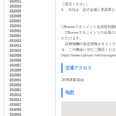
・
2020/11
ご提示ください。
・
2020/10
5. 当日は、必ず会場に受講票
・
2020/09
・
2020/08
・
2020/07
・
2020/03
CBnewsマネジメント会員特別
・
2020/02
CBnewsマネジメントの会員の
・
2020/01
ただけます。
・
2019/12
診療報酬の改定情報がキャッチア
・
2019/11
を、この機会にぜひご購読くださ
・
2019/10
https://www.cabrain.net/manage
・
2019/09
・
2019/08
・
2019/07
交通アクセス
・
2019/06
・
2019/05
JR博多駅直結
・
2019/03
・
2019/02
・
2019/01
地図
・
2018/12
・
2018/11
・
2018/07
・
2018/06
・
2018/04