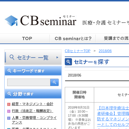
CBセミナーTOP
>
2018/06
2018/06
開催日時
セミナ
開催地
経営・マネジメント・会計
2018年8月31日
【日本理学療法士協
行政（法改正・報酬改定）
（金）10:00～
者研修会】管理
17:00（9:30開
人事・労務管理・コンプライ
防するマネジメン
場） ※昼食はお
アンス
弁当の用意がご
ーとしてのセル
ざいます