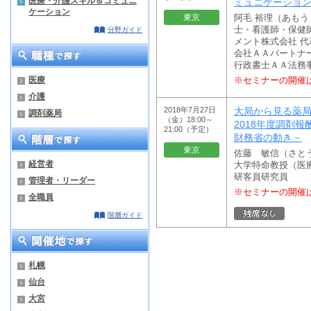
医療・介護スキル＆コミュニ
ミュニケーショ
ケーション
東京
阿毛 裕理（あも
士・看護師・保健
分野ガイド
メント株式会社 
会社ＡＡパートナーズ 
行政書士ＡＡ法務
医療
※セミナーの開催
介護
2018年7月27日
大局から見る薬
調剤薬局
（金）18:00～
2018年度調剤
21:00（予定）
財務省の動き－
東京
佐藤 敏信（さと
経営者
大学特命教授（医
研客員研究員
管理者・リーダー
※セミナーの開催
全職員
階層ガイド
札幌
仙台
大宮