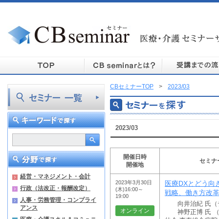
CBセミナーTOP
>
2023/03
2023/03
開催日時
セミナ
開催地
経営・マネジメント・会計
2023年3月30日
医療DXとどう向
行政（法改正・報酬改定）
(木)16:00～
戦略、働き方改
19:00
人事・労務管理・コンプライ
向井治紀 氏（デ
アンス
オンライン
神野正博 氏 （