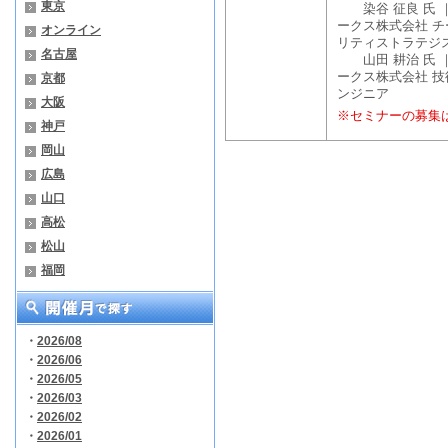
東京
染谷 征良 氏 
ークス株式会社 
オンライン
リティストラテジ
名古屋
山田 耕治 氏 
ークス株式会社 技
京都
ンジニア
大阪
※セミナーの募集
神戸
岡山
広島
山口
高松
松山
福岡
・
2026/08
・
2026/06
・
2026/05
・
2026/03
・
2026/02
・
2026/01