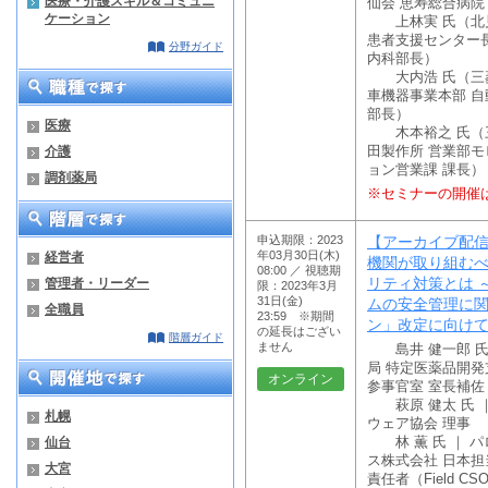
医療・介護スキル＆コミュニ
仙会 恵寿総合病院
ケーション
上林実 氏（北見
患者支援センター
分野ガイド
内科部長）
大内浩 氏（三菱
車機器事業本部 自
部長）
医療
木本裕之 氏（三
介護
田製作所 営業部
ョン営業課 課長）
調剤薬局
※セミナーの開催
申込期限：2023
【アーカイブ配信
年03月30日(木)
経営者
機関が取り組む
08:00 ／ 視聴期
リティ対策とは 
管理者・リーダー
限：2023年3月
31日(金)
ムの安全管理に
全職員
23:59 ※期間
ン」改定に向け
の延長はござい
階層ガイド
ません
島井 健一郎 氏 
局 特定医薬品開
オンライン
参事官室 室長補佐
萩原 健太 氏 
札幌
ウェア協会 理事
仙台
林 薫 氏 ｜ 
ス株式会社 日本
大宮
責任者（Field CS