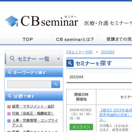
CBセミナーTOP
>
2015/04
2015/04
開催日時
セミナ
開催地
経営・マネジメント・会計
2015年4月26日
【横浜】2015年薬
行政（法改正・報酬改定）
（日）14：00～
業界再編時の失敗し
16：30
は」
人事・労務管理・コンプライ
アンス
大沼蔵人（おおぬま・
オンライン
士法人 経営企画室 