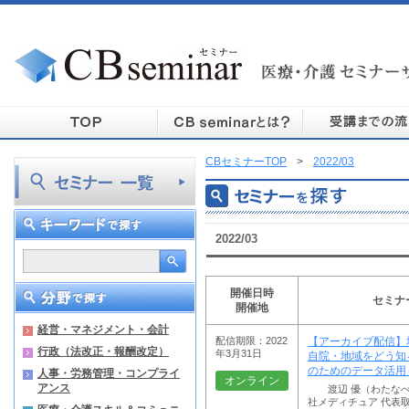
CBセミナーTOP
>
2022/03
2022/03
開催日時
セミナ
開催地
経営・マネジメント・会計
配信期限：2022
【アーカイブ配信】
行政（法改正・報酬改定）
年3月31日
自院・地域をどう知
のためのデータ活用
人事・労務管理・コンプライ
オンライン
アンス
渡辺 優（わたなべ・
社メディチュア 代表