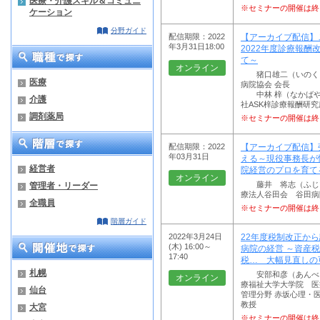
医療・介護スキル＆コミュニ
※セミナーの開催は終
ケーション
分野ガイド
配信期限：2022
【アーカイブ配信】
年3月31日18:00
2022年度診療報酬
て～
オンライン
猪口雄二（いのくち
医療
病院協会 会長
中林 梓（なかばや
介護
社ASK梓診療報酬研究
調剤薬局
※セミナーの開催は終
配信期限：2022
【アーカイブ配信】
年03月31日
える～現役事務長が
経営者
院経営のプロを育て
オンライン
藤井 将志（ふじい
管理者・リーダー
療法人谷田会 谷田病
全職員
※セミナーの開催は終
階層ガイド
2022年3月24日
22年度税制改正か
(木) 16:00～
病院の経営 ～資産
17:40
税… 大幅見直しの
札幌
安部和彦（あんべ・
オンライン
療福祉大学大学院 医
仙台
管理分野 赤坂心理・
教授
大宮
※セミナーの開催は終