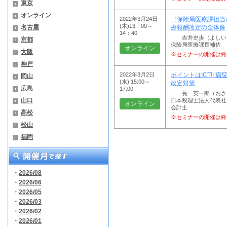
東京
オンライン
2022年3月24日
［保険局医療課担当官
(木)13：00～
名古屋
療報酬改定の全体像
14：40
吉井史歩（よしい・
京都
保険局医療課長補佐
オンライン
大阪
※セミナーの開催は終
神戸
2022年3月2日
ポイントはICT!! 
岡山
(水) 15:00～
改定対策
広島
17:00
長 英一郎（おさ・
山口
日本税理士法人代表社
オンライン
会計士
高松
※セミナーの開催は終
松山
福岡
・
2026/08
・
2026/06
・
2026/05
・
2026/03
・
2026/02
・
2026/01