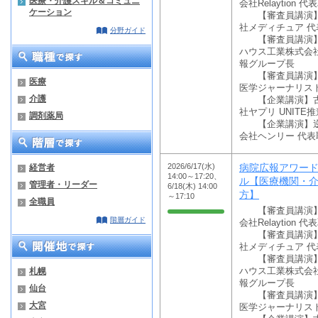
医療・介護スキル＆コミュニ
会社Relaytion 
ケーション
【審査員講演】渡
社メディチュア 代
分野ガイド
【審査員講演】天
ハウス工業株式会社
報グループ長
【審査員講演】三浦
医療
医学ジャーナリス
介護
【企業講演】古屋 
社ヤプリ UNITE
調剤薬局
【企業講演】逆瀬川
会社ヘンリー 代表
2026/6/17(水)
病院広報アワード2
経営者
14:00～17:20、
ル【医療機関・
管理者・リーダー
6/18(木) 14:00
方】
～17:10
全職員
【審査員講演】飯田
階層ガイド
会社Relaytion 
【審査員講演】渡
社メディチュア 代
【審査員講演】天
札幌
ハウス工業株式会社
報グループ長
仙台
【審査員講演】三浦
大宮
医学ジャーナリス