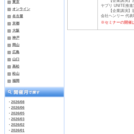
【企業講演】古屋
東京
ヤプリ UNITE推進
オンライン
【企業講演】逆瀬川
会社ヘンリー 代表
名古屋
※セミナーの開催
京都
大阪
神戸
岡山
広島
山口
高松
松山
福岡
・
2026/08
・
2026/06
・
2026/05
・
2026/03
・
2026/02
・
2026/01