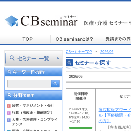
CBセミナーTOP
>
2026/06
2026/06
開催日時
セミナ
開催地
経営・マネジメント・会計
2026/6/17(水)
病院広報アワード2
行政（法改正・報酬改定）
14:00～17:10、
ル【医療機関・
6/18(木) 14:00
人事・労務管理・コンプライ
の方】
～17:10
アンス
【審査員講演】飯田