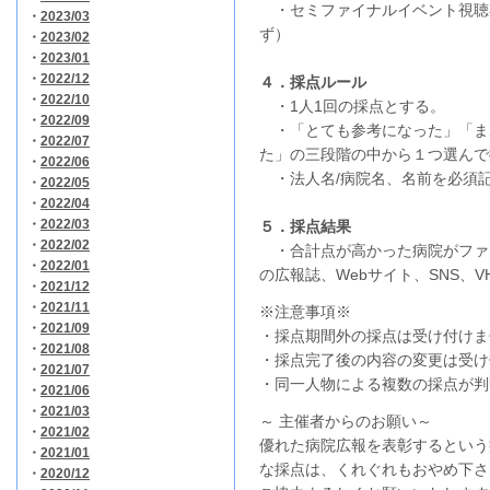
・セミファイナルイベント視聴
・
2023/03
ず）
・
2023/02
・
2023/01
・
2022/12
４．採点ルール
・
2022/10
・1人1回の採点とする。
・
2022/09
・「とても参考になった」「ま
・
2022/07
た」の三段階の中から１つ選んで
・
2022/06
・法人名/病院名、名前を必須
・
2022/05
・
2022/04
・
2022/03
５．採点結果
・
2022/02
・合計点が高かった病院がファ
・
2022/01
の広報誌、Webサイト、SNS、
・
2021/12
・
2021/11
※注意事項※
・
2021/09
・採点期間外の採点は受け付けま
・
2021/08
・採点完了後の内容の変更は受け
・
2021/07
・同一人物による複数の採点が判
・
2021/06
・
2021/03
～ 主催者からのお願い～
・
2021/02
優れた病院広報を表彰するという
・
2021/01
な採点は、くれぐれもおやめ下さ
・
2020/12