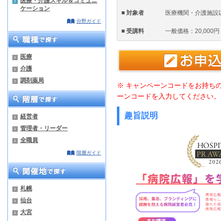
医療・介護スキル＆コミュニ
ケーション
■ 対象者
医療機関・介護施設
分野ガイド
■ 受講料
一般価格：20,000円
医療
介護
調剤薬局
※ キャンペーンコードをお持ち
ーンコードを入力してください。
趣旨説明
経営者
管理者・リーダー
全職員
階層ガイド
札幌
仙台
大宮