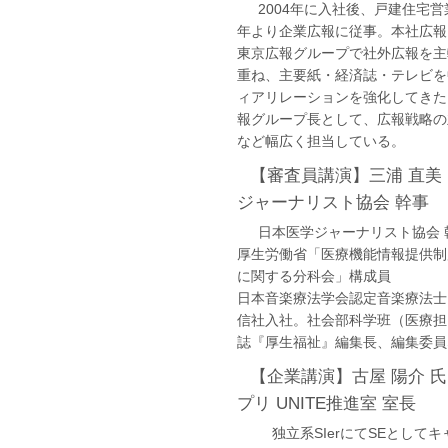
2004年に入社後、戸建住宅営業
年より企業広報に従事。本社広報
東京広報グループで社外広報を主
重ね、主要紙・経済誌・テレビを
ィアリレーションを強化してきた
報グループ長として、広報戦略の
など幅広く担当している。
【審査員講演】三浦 直美 氏
ジャーナリスト協会 幹事
日本医学ジャーナリスト協会 
厚生労働省「医療機能情報提供制
に関する分科会」構成員
日本音楽療法学会認定音楽療法士。
信社入社。社会部科学班（医療担
誌『厚生福祉』編集長、編集委員な
【企業講演】古屋 陽介 氏 
プリ UNITE推進室 室長
独立系SIerにてSEとしてキ