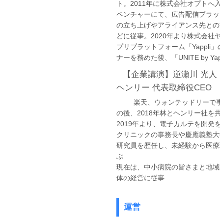
ト。2011年に株式会社オプトへ
ベンチャーにて、広告配信プラッ
の立ち上げやアライアンス先との
どに従事。2020年より株式会社
プリプラットフォーム「Yappli
ナーを務めた後、「UNITE by Y
【企業講演】逆瀬川 光人 氏
ヘンリー 代表取締役CEO
楽天、ウォンテッドリーで事
の後、2018年林とヘンリー社を
2019年より、電子カルテを開発
クリニックの事務長や慶應義塾大
研究員を歴任し、未経験から医療
ぶ
現在は、中小病院の皆さまと地域
体の経営に従事
運営