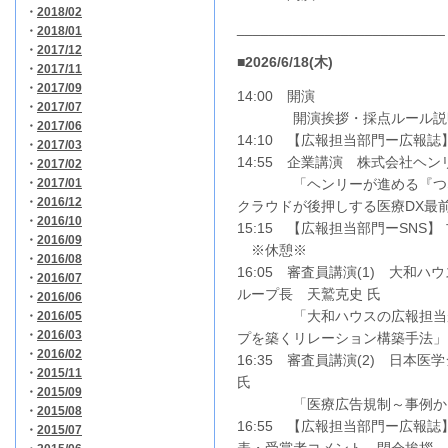
・
2018/02
__________________________
・
2018/01
・
2017/12
■2026/6/18
(木)
・
2017/11
・
2017/09
14:00 開演
・
2017/07
開演挨拶・採点ルール説
・
2017/06
14:10 【広報担当部門ー広報誌
・
2017/03
14:55 企業講演 株式会社ヘン
・
2017/02
・
2017/01
「ヘンリーが進める『つながる
・
2016/12
クラウドが後押しする医療DX最
・
2016/10
15:15 【広報担当部門ーSNS
・
2016/09
※休憩※
・
2016/08
16:05 審査員講演(1) 大和
・
2016/07
ループ長 天鷲克史 氏
・
2016/06
「大和ハウスの広報担当が明
・
2016/05
・
2016/03
プを築くリレーション構築手法」
・
2016/02
16:35 審査員講演(2) 日本
・
2015/11
氏
・
2015/09
「医療広告規制～事例から
・
2015/08
16:55 【広報担当部門ー広報
・
2015/07