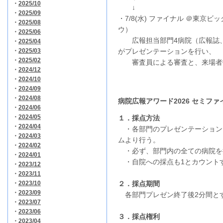
・
2025/10
↓
・
2025/09
・7/8(水) ファイナル ＠東京
・
2025/08
ウ）
・
2025/06
広報担当部門4病院（広報誌、W
・
2025/04
・
2025/03
がプレゼンテーションを行い、
・
2025/02
審査員による審査と、来場者投
・
2024/12
・
2024/10
・
2024/09
・
2024/08
病院広報アワード2026 セミフ
・
2024/06
・
2024/05
１．採点方法
・
2024/04
・各部門のプレゼンテーション
・
2024/03
ムより行う。
・
2024/02
・必ず、部門内の全ての病院を
・
2024/01
・自院への採点も1とカウント
・
2023/12
・
2023/11
・
2023/10
２．採点期間
・
2023/09
各部門プレゼン終了後2分間と
・
2023/07
・
2023/06
３．採点権利
・
2023/04