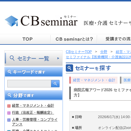
CBセミナーTOP
>
分野
>
経営・マ
セミファイナル【医療機関・介護施設以
経営・マネジメント・会計
医療
病院広報アワード2026 セミフ
方】
経営・マネジメント・会計
行政（法改正・報酬改定）
■ 日時
2026/6/17(水) 14:0
人事・労務管理・コンプライ
アンス
■ 場所
オンライン配信(Zoo