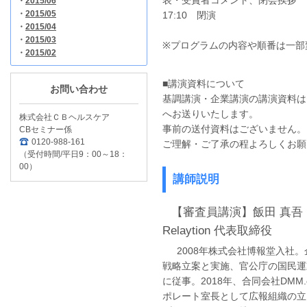
表・受賞者コメント、閉会挨拶
・
2015/06
・
2015/05
17:10 閉演
・
2015/04
・
2015/03
※プログラムの内容や順番は一部
・
2015/02
■講演資料について
お問い合わせ
基調講演・企業講演の講演資料は
へお送りいたします。
株式会社ＣＢヘルスケア
事前の送付資料はございません。
CBセミナー係
0120-988-161
ご理解・ご了承の程よろしくお願
（受付時間/平日9：00～18：
00）
講師説明
【審査員講演】飯田 真吾 氏
Relaytion 代表取締役
2008年株式会社博報堂入社。企
戦略立案と実施、官公庁の国民運
に従事。2018年、合同会社DMM
ポレート室長として広報組織の立