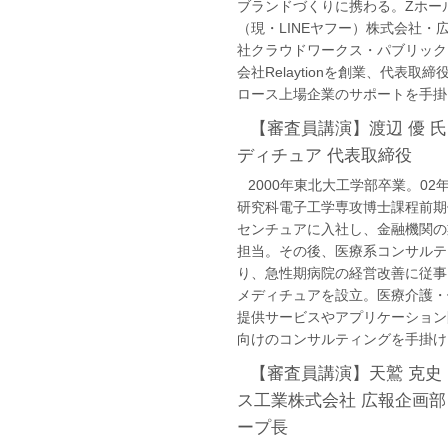
ブランドづくりに携わる。Zホー
（現・LINEヤフー）株式会社・
社クラウドワークス・パブリック
会社Relaytionを創業、代表
ロース上場企業のサポートを手掛
【審査員講演】渡辺 優 氏
ディチュア 代表取締役
2000年東北大工学部卒業。02
研究科電子工学専攻博士課程前期
センチュアに入社し、金融機関の
担当。その後、医療系コンサルテ
り、急性期病院の経営改善に従事
メディチュアを設立。医療介護・
提供サービスやアプリケーション
向けのコンサルティングを手掛け
【審査員講演】天鷲 克史 
ス工業株式会社 広報企画部
ープ長