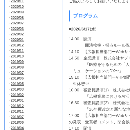
ご協力よろしくお願いいたします
・
2020/11
・
2020/10
・
2020/09
プログラム
・
2020/08
・
2020/07
・
2020/03
■2026/6/17(水)
・
2020/02
14:00 開演
・
2020/01
開演挨拶・採点ルール説
・
2019/12
・
2019/11
14:10 【広報担当部門ーWeb
・
2019/10
14:50 企業講演 株式会社ヤプ
・
2019/09
「医療を守るための「人が辞
・
2019/08
コミュニケーションのDX〜」
・
2019/07
15:10 【広報担当部門ーVHP
・
2019/06
※休憩※
・
2019/05
・
2019/03
16:00 審査員講演(1) 株式会社R
・
2019/02
「広報業務におけるAI活
・
2019/01
16:30 審査員講演(2) 株式
・
2018/12
「26年度改定と新たな地域
・
2018/11
17:00 【広報担当部門ーWeb
・
2018/07
の発表・受賞者コメント、閉会挨
・
2018/06
・
2018/04
17:10 閉演