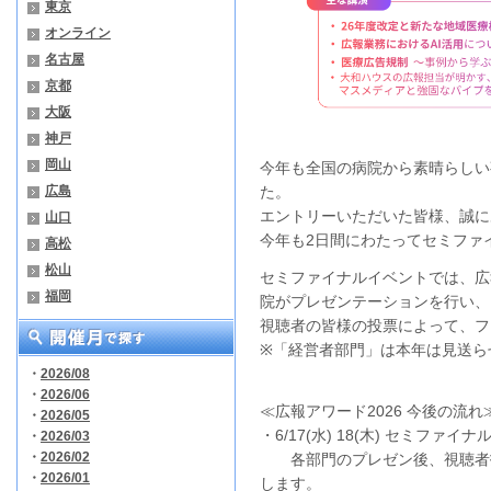
東京
オンライン
名古屋
京都
大阪
神戸
岡山
今年も全国の病院から素晴らしい
広島
た。
エントリーいただいた皆様、誠に
山口
今年も2日間にわたってセミファ
高松
松山
セミファイナルイベントでは、広報
福岡
院がプレゼンテーションを行い、
視聴者の皆様の投票によって、フ
※「経営者部門」は本年は見送ら
・
2026/08
・
2026/06
≪広報アワード2026 今後の流れ
・
2026/05
・6/17(水) 18(木) セミファイ
・
2026/03
・
2026/02
各部門のプレゼン後、視聴者投
・
2026/01
します。