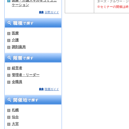
医療・介護スキル＆コミュニ
ターズ・クルワー・ジ
ケーション
※セミナーの開催は終
分野ガイド
医療
介護
調剤薬局
経営者
管理者・リーダー
全職員
階層ガイド
札幌
仙台
大宮