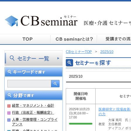
CBセミナーTOP
>
2025/10
2025/10
開催日時
セミナ
開催地
経営・マネジメント・会計
2025年10月23
医療研究と現場改善
行政（法改正・報酬改定）
日(木)16:00～
の力
17:00
人事・労務管理・コンプライ
大塚 篤司 氏｜ 
アンス
教室 主任教授
ディアコノ ボリス