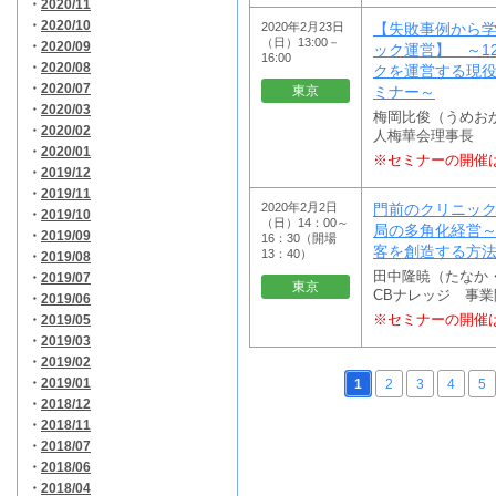
・
2020/11
・
2020/10
2020年2月23日
【失敗事例から
（日）13:00－
・
2020/09
ック運営】 ～1
16:00
・
2020/08
クを運営する現
・
2020/07
東京
ミナー～
・
2020/03
梅岡比俊（うめお
・
2020/02
人梅華会理事長
・
2020/01
※セミナーの開催
・
2019/12
・
2019/11
2020年2月2日
門前のクリニッ
・
2019/10
（日）14：00～
局の多角化経営
・
2019/09
16：30（開場
客を創造する方
13：40）
・
2019/08
田中隆暁（たなか
・
2019/07
東京
CBナレッジ 事
・
2019/06
・
2019/05
※セミナーの開催
・
2019/03
・
2019/02
・
2019/01
1
2
3
4
5
・
2018/12
・
2018/11
・
2018/07
・
2018/06
・
2018/04