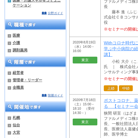
医療・介護スキル＆コミュニ
ファルメディコ株
ケーション
長
藤本 進（ふじ
分野ガイド
式会社ＣＢコンサ
役
※セミナーの開催
医療
2020年8月19日
Withコロナ時
介護
（水）14:00－
学ぶ中小病院の
調剤薬局
16:00
講】
東京
小松 大介（こ
氏 ｜ 株式会社メ
ンサルティング事
経営者
※セミナーの開催
管理者・リーダー
全職員
階層ガイド
2020年7月18日
ポストコロナ、
（土）15:00－
る 【セミナー
18:10 （受付
14:30－）
狭間 研至（はざ
札幌
ファルメディコ株
東京
長、一般社団法人
仙台
長、医療法人嘉健会
大宮
師、医学博士