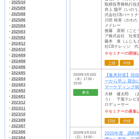
・
2025/10
取締役専務執行役
・
2025/09
井上 陽平（いの
・
2025/08
式会社CBパート
・
2025/06
川田 裕美（かわ
メドレー
・
2025/04
後藤 直樹（ごと
・
2025/03
ア株式会社 社長
・
2025/02
藤本 進（ふじも
・
2024/12
社CBナレッジ 
・
2024/10
※セミナーの開催
・
2024/09
・
2024/08
・
2024/06
・
2024/05
2020年3月19日
【集患対策】現
・
2024/04
（木）17:00－
ーから学ぶ 競合
19:00
・
2024/03
マーケティング
・
2024/02
東京
大林 健太郎 （
・
2024/01
う） 千葉テレビ
・
2023/12
ロデューサー
・
2023/11
※セミナーの募集
・
2023/10
・
2023/09
・
2023/07
・
2023/06
2020年3月15日
2020年度 調
（日）14:00－
・
2023/04