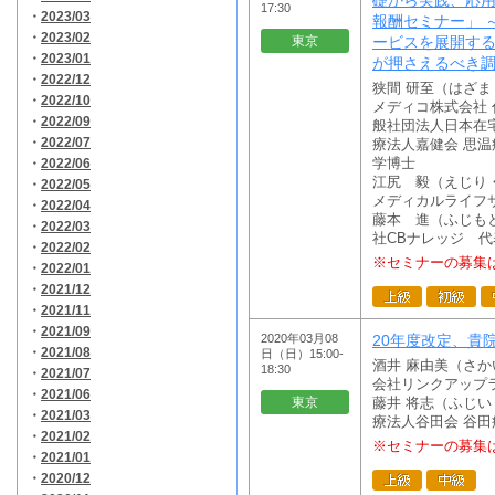
礎から実践、応
17:30
・
2023/03
報酬セミナー」 
・
2023/02
東京
ービスを展開す
・
2023/01
が押さえるべき
・
2022/12
狭間 研至（はざ
・
2022/10
メディコ株式会社
・
2022/09
般社団法人日本在
・
2022/07
療法人嘉健会 思温
・
2022/06
学博士
江尻 毅（えじり
・
2022/05
メディカルライフ
・
2022/04
藤本 進（ふじも
・
2022/03
社CBナレッジ 
・
2022/02
※セミナーの募集
・
2022/01
・
2021/12
・
2021/11
・
2021/09
2020年03月08
20年度改定、貴
・
2021/08
日（日）15:00-
酒井 麻由美（さ
18:30
・
2021/07
会社リンクアップ
・
2021/06
東京
藤井 将志（ふじ
・
2021/03
療法人谷田会 谷
・
2021/02
※セミナーの募集
・
2021/01
・
2020/12