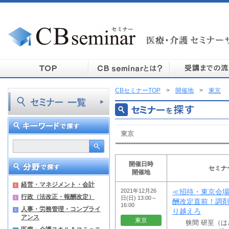
CBセミナーTOP
>
開催地
>
東京
東京
開催日時
セミナ
開催地
経営・マネジメント・会計
2021年12月26
≪招待・東京会場≫
行政（法改正・報酬改定）
日(日) 13:00～
酬改定直前！調剤
16:00
人事・労務管理・コンプライ
り越えろ
アンス
東京
狭間 研至（はざ