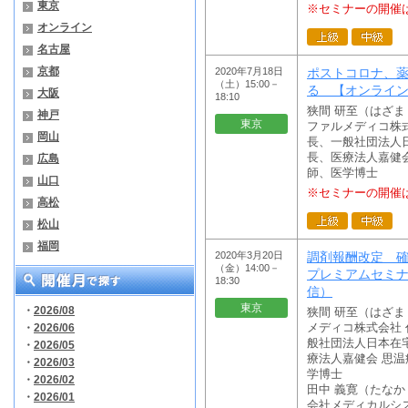
東京
※セミナーの開催
オンライン
名古屋
京都
2020年7月18日
ポストコロナ、
（土）15:00－
る 【オンライ
大阪
18:10
狭間 研至（はざ
神戸
東京
ファルメディコ株
岡山
長、一般社団法人
長、医療法人嘉健会
広島
師、医学博士
山口
※セミナーの開催
高松
松山
福岡
2020年3月20日
調剤報酬改定 
（金）14:00－
プレミアムセミ
18:30
信）
東京
・
2026/08
狭間 研至（はざ
・
2026/06
メディコ株式会社
般社団法人日本在
・
2026/05
療法人嘉健会 思温
・
2026/03
学博士
・
2026/02
田中 義寛（たな
・
2026/01
会社メディカルシ