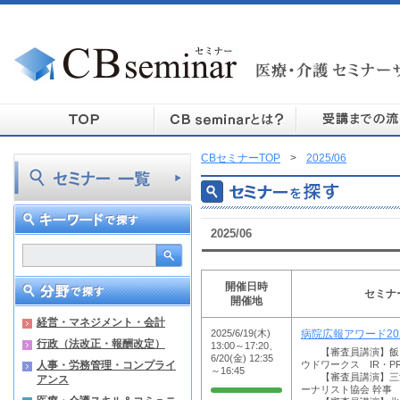
CBセミナーTOP
>
2025/06
2025/06
開催日時
セミナ
開催地
経営・マネジメント・会計
2025/6/19(木)
病院広報アワード20
行政（法改正・報酬改定）
13:00～17:20、
【審査員講演】飯田 
6/20(金) 12:35
人事・労務管理・コンプライ
ウドワークス IR・P
～16:45
【審査員講演】三浦 
アンス
ーナリスト協会 幹事