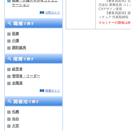
医療・介護スキル＆コミュニ
【審査員講演】北田 
ケーション
式会社 業務役員 コ
CXデザイン室長
分野ガイド
【審査員講演】渡辺 
ィチュア 代表取締役
※セミナーの開催は終
医療
介護
調剤薬局
経営者
管理者・リーダー
全職員
階層ガイド
札幌
仙台
大宮