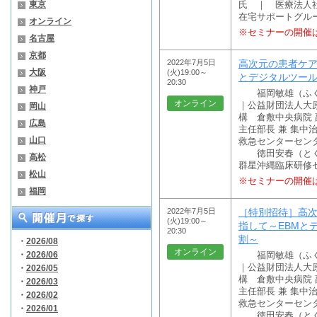
東京
氏 ｜ 医療法人
在宅サポートグル
オンライン
※セミナーの開催
名古屋
京都
2022年7月5日
高次元の患者ケア
大阪
(火)19:00～
とデジタルツー
20:30
神戸
福岡敏雄（ふく
オンライン
｜公益財団法人大
岡山
構 倉敷中央病院 
広島
主任部長 兼 集中
山口
救急センターセン
徳田安春（とく
高松
群星沖縄臨床研修
松山
※セミナーの開催
福岡
2022年7月5日
［特別招待］高
(火)19:00～
指して～EBMと
20:30
割～
・
2026/08
オンライン
・
2026/06
福岡敏雄（ふく
｜公益財団法人大
・
2026/05
構 倉敷中央病院 
・
2026/03
主任部長 兼 集中
・
2026/02
救急センターセン
・
2026/01
徳田安春（とく