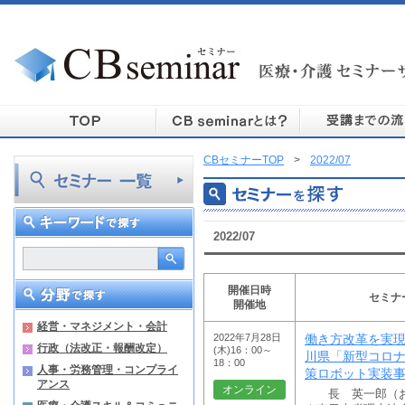
CBセミナーTOP
>
2022/07
2022/07
開催日時
セミナ
開催地
経営・マネジメント・会計
2022年7月28日
働き方改革を実現
行政（法改正・報酬改定）
(木)16：00～
川県「新型コロ
18：00
人事・労務管理・コンプライ
策ロボット実装
アンス
オンライン
長 英一郎（お