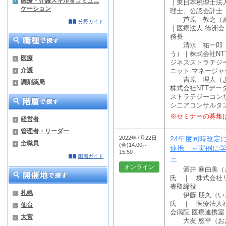
医療・介護スキル＆コミュニ
｜東日本税理士法人
ケーション
理士、公認会計士
芦原 教之（あ
分野ガイド
｜医療法人 徳洲会
務長
清水 祐一郎（
う）｜株式会社NT
医療
ジネスストラテジ
介護
ニット マネージャ
吉原 理人（よ
調剤薬局
株式会社NTTデー
ストラテジーコン
シニアコンサルタ
※セミナーの募集
経営者
管理者・リーダー
2022年7月22日
24年度同時改定
全職員
(金)14:00～
連携 ～実例に学
15:50
階層ガイド
～
オンライン
酒井 麻由美（
氏 ｜ 株式会社
表取締役
札幌
伊藤 朋久（い
氏 ｜ 医療法人
仙台
会病院 医療連携室
大宮
大友 悠平（お