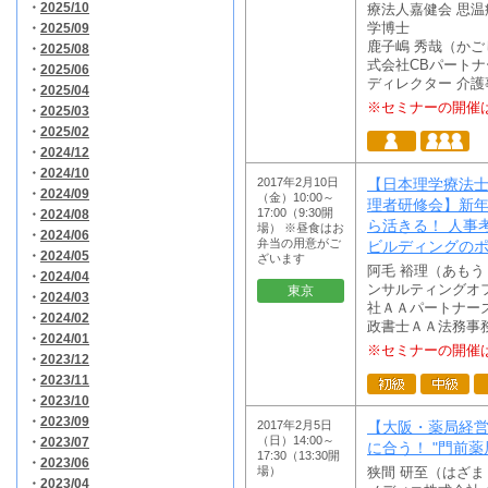
・
2025/10
療法人嘉健会 思温
・
2025/09
学博士
鹿子嶋 秀哉（か
・
2025/08
式会社CBパートナ
・
2025/06
ディレクター 介護
・
2025/04
※セミナーの開催
・
2025/03
・
2025/02
・
2024/12
・
2024/10
2017年2月10日
【日本理学療法士協
・
2024/09
（金）10:00～
理者研修会】新
17:00（9:30開
・
2024/08
ら活きる！ 人事
場） ※昼食はお
・
2024/06
弁当の用意がご
ビルディングの
・
2024/05
ざいます
阿毛 裕理（あも
・
2024/04
ンサルティングオ
東京
・
2024/03
社ＡＡパートナーズ C
・
2024/02
政書士ＡＡ法務事
・
2024/01
※セミナーの開催
・
2023/12
・
2023/11
・
2023/10
・
2023/09
2017年2月5日
【大阪・薬局経
（日）14:00～
・
2023/07
に合う！ "門前薬
17:30（13:30開
・
2023/06
場）
狭間 研至（はざ
・
2023/04