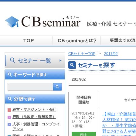
CBセミナーTOP
>
2017/02
2017/02
開催日時
セミナ
開催地
経営・マネジメント・会計
2017年2月24日
【岡山・介護経
行政（法改正・報酬改定）
（金）14：00～
人材確保！ 魅力
18：00（13：
人事・労務管理・コンプライ
か ～厚生労働省
30開場）
アンス
野における人材
岡山