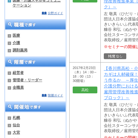
医療・介護スキル＆コミュニ
理改善推進事業
ケーション
ク）～
分野ガイド
左 敬真（ひだり
団法人日本介護協
きいきらいふ代表
糠谷 和弘（ぬか
会社スターコンサ
医療
表取締役／雇用管
介護
※セミナーの開催
調剤薬局
2017年2月23日
【香川県高松・
（木）14：00～
経営者
カギは人材確保！
18：00（13：
う作るか ～厚
管理者・リーダー
30開場）
介護分野におけ
全職員
高松
雇用管理改善推
階層ガイド
ブロック）～
左 敬真（ひだり
団法人日本介護協
きいきらいふ代表
札幌
糠谷 和弘（ぬか
仙台
会社スターコンサ
表取締役／雇用管
大宮
※セミナーの開催