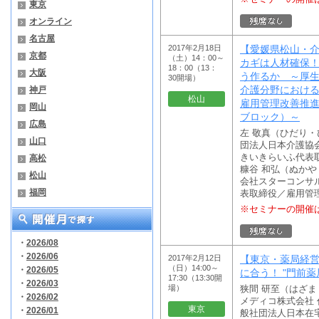
東京
オンライン
名古屋
2017年2月18日
【愛媛県松山・
京都
（土）14：00～
カギは人材確保！
18：00（13：
大阪
う作るか ～厚
30開場）
介護分野におけ
神戸
松山
雇用管理改善推
岡山
ブロック）～
広島
左 敬真（ひだり
山口
団法人日本介護協
きいきらいふ代表
高松
糠谷 和弘（ぬか
松山
会社スターコンサ
福岡
表取締役／雇用管
※セミナーの開催
・
2026/08
・
2026/06
2017年2月12日
【東京・薬局経
（日）14:00～
・
2026/05
に合う！ "門前薬
17:30（13:30開
・
2026/03
場）
狭間 研至（はざ
・
2026/02
メディコ株式会社
東京
・
2026/01
般社団法人日本在