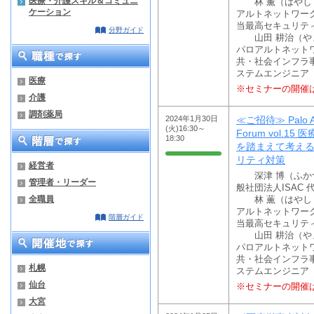
医療・介護スキル＆コミュニ
林 薫（はやし・
ケーション
アルトネットワー
当最高セキュリテ
分野ガイド
山田 耕治（やま
パロアルトネット
共・社会インフラ
ステムエンジニア
医療
※セミナーの開催
介護
調剤薬局
2024年1月30日
≪ご招待≫ Palo Al
(火)16:30～
Forum vol.1
18:30
を踏まえて考え
リティ対策
経営者
深津 博（ふか
管理者・リーダー
般社団法人ISAC 
全職員
林 薫（はやし・
アルトネットワー
階層ガイド
当最高セキュリテ
山田 耕治（やま
パロアルトネット
共・社会インフラ
札幌
ステムエンジニア
仙台
※セミナーの開催
大宮