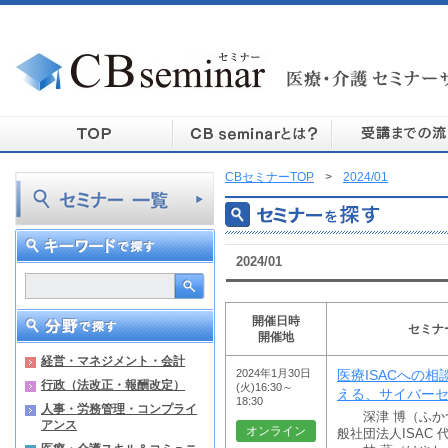
CBセミナーTOP
>
2024/01
2024/01
開催日時
セミナ
開催地
経営・マネジメント・会計
2024年1月30日
医療ISACへの
行政（法改正・報酬改定）
(火)16:30～
える、サイバー
18:30
人事・労務管理・コンプライ
深津 博（ふか
アンス
オンライン
般社団法人ISAC 