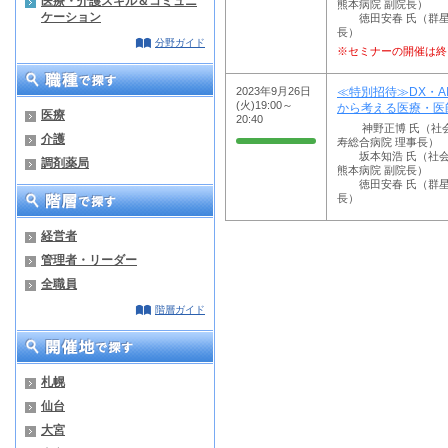
医療・介護スキル＆コミュニ
熊本病院 副院長）
ケーション
徳田安春 氏（群星
長）
分野ガイド
※セミナーの開催は終
2023年9月26日
≪特別招待≫DX・A
(火)19:00～
から考える医療・医
医療
20:40
神野正博 氏（社会
介護
寿総合病院 理事長）
坂本知浩 氏（社会
調剤薬局
熊本病院 副院長）
徳田安春 氏（群星
長）
経営者
管理者・リーダー
全職員
階層ガイド
札幌
仙台
大宮