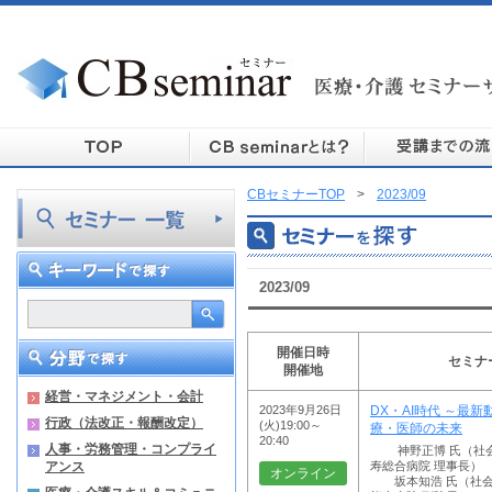
CBセミナーTOP
>
2023/09
2023/09
開催日時
セミナ
開催地
経営・マネジメント・会計
2023年9月26日
DX・AI時代 ～最
行政（法改正・報酬改定）
(火)19:00～
療・医師の未来
20:40
人事・労務管理・コンプライ
神野正博 氏（社会
アンス
寿総合病院 理事長）
オンライン
坂本知浩 氏（社会