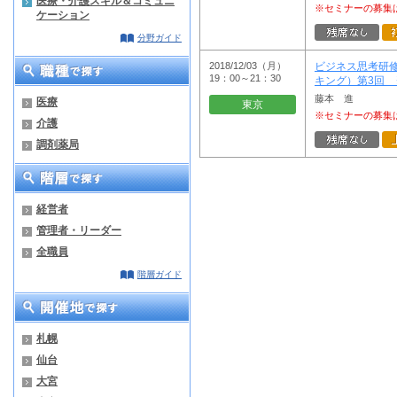
医療・介護スキル＆コミュニ
※セミナーの募集
ケーション
分野ガイド
2018/12/03（月）
ビジネス思考研
19：00～21：30
キング）第3回 
藤本 進
医療
東京
※セミナーの募集
介護
調剤薬局
経営者
管理者・リーダー
全職員
階層ガイド
札幌
仙台
大宮