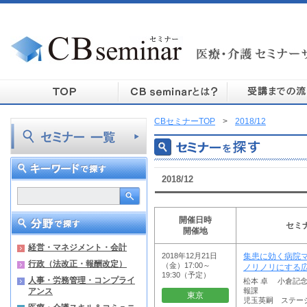
CBセミナーTOP
>
2018/12
2018/12
開催日時
セミ
開催地
経営・マネジメント・会計
2018年12月21日
集患に効く病院
行政（法改正・報酬改定）
（金）17:00～
ノリノリにする
19:30（予定）
人事・労務管理・コンプライ
松本 卓 小倉記
アンス
報課
東京
児玉英嗣 ステー