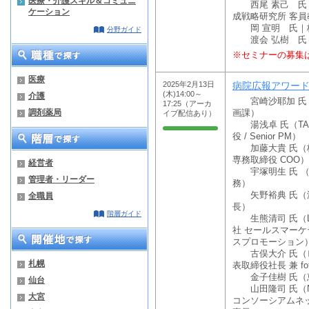
医療・介護スキル＆コミュニ
西尾 素己 氏｜
ケーション
成戦略研究所 客員
岡 宣明 氏｜株
分野ガイド
渡会 弘樹 氏
※セミナーの募集
医療
2025年2月13日
病院広報アワード
(木)14:00～
介護
宮崎沙耶加 氏（
17:25（アーカ
調剤薬局
画課）
イブ配信あり）
湯浅卓 氏（TA
役 / Senior PM）
加藤大貴 氏（株式会
専務取締役 COO）
経営者
宇塚明生 氏 （
管理者・リーダー
務）
矢野裕典 氏（洛
全職員
長）
階層ガイド
生熊清司 氏（LI
社 セールスマーケ
スプロモーション
古俣大介 氏（ピ
札幌
表取締役社長 兼 f
金子佳樹 氏（
仙台
山田隆司 氏（N
大宮
コンソーシアムネ