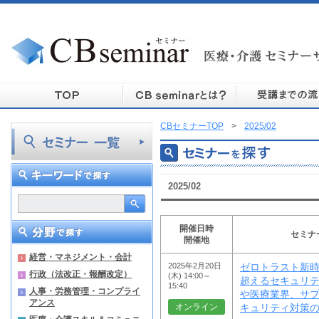
CBセミナーTOP
>
2025/02
2025/02
開催日時
セミナ
開催地
経営・マネジメント・会計
2025年2月20日
ゼロトラスト新時
行政（法改正・報酬改定）
(木) 14:00～
超えるセキュリテ
15:40
人事・労務管理・コンプライ
や医療業界、サ
アンス
オンライン
キュリティ対策