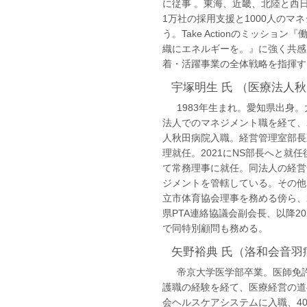
に従事 。東海、近畿、北陸と西
1万社の採用支援と1000人のマ
う。Take Actionのミッション
織にエネルギーを。』に強く共感し
着・活躍事業の全体戦略を指揮す
宇塚明生 氏 （医療法人秋
1983年生まれ。愛知県出身。
法人でのマネジメント職を経て、2
人秋田病院入職。経営管理室部長
理就任。2021にNS部長へと就
て常務理事に就任。同法人の経営
ジメントを管轄している。その他、
立市体育協会理事を務める傍ら、2
県PTA連絡協議会副会長、以降202
で同特別顧問も務める。
矢野裕典 氏（洛和会音羽病
帝京大学医学部卒業。医師免許
護職の経験を経て、医療経営の道へ
会ヘルスケアシステムに入職、4