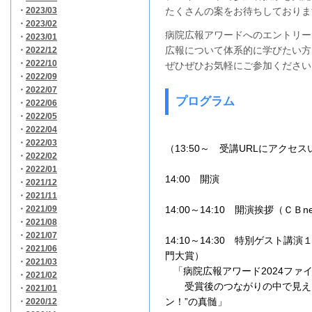
・
2023/03
たくさんの案をお待ちしておりま
・
2023/02
病院広報アワードへのエントリー
・
2023/01
広報について体系的に学びたい方
・
2022/12
・
2022/10
ぜひぜひお気軽にご参加ください
・
2022/09
・
2022/07
プログラム
・
2022/06
・
2022/05
・
2022/04
・
2022/03
（13:50～ 受講URLにアクセ
・
2022/02
・
2022/01
14:00 開演
・
2021/12
・
2021/11
・
2021/09
14:00～14:10 開演挨拶（ＣＢn
・
2021/08
・
2021/07
14:10～14:30
特別ゲスト講演１（
・
2021/06
門大賞）
・
2021/03
「病院広報アワード2024ファ
・
2021/02
受賞後のつながりの中で見えた
・
2021/01
ン！”の真髄」
・
2020/12