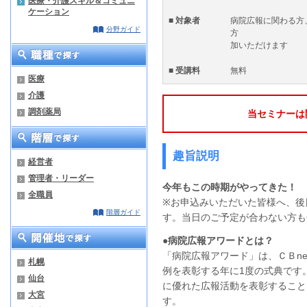
医療・介護スキル＆コミュニ
ケーション
■ 対象者
病院広報に関わる方
分野ガイド
方 ※
加いただけます
■ 受講料
無料
医療
介護
調剤薬局
当セミナーは
趣旨説明
経営者
管理者・リーダー
今年もこの時期がやってきた！
全職員
※お申込みいただいた皆様へ、後
階層ガイド
す。当日のご予定が合わない方も
●病院広報アワードとは？
「病院広報アワード」は、ＣＢn
札幌
例を表彰する年に1度の式典です
仙台
に優れた広報活動を表彰すること
大宮
す。