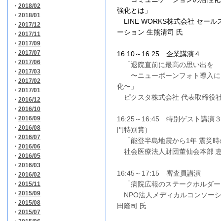
・
2018/02
強化とは
」
・
2018/01
LINE WORKS株式会社
セール
・
2017/12
ーション
生熊清司 氏
・
2017/11
・
2017/09
・
2017/07
16:10
～16:25 企業講演４
・
2017/06
「
退院直前に最高の思い出を
・
2017/03
〜
ニューボーンフォト導入に
・
2017/02
化〜
」
・
2017/01
ピクスタ株式会社 代表取締役社長 
・
2016/12
・
2016/10
・
2016/09
16:25～16:45 特別ゲスト講
・
2016/08
門特別賞）
・
2016/07
「能登半島地震から1年 震災時
・
2016/06
社会医療法人財団董仙会本部 恵
・
2016/05
・
2016/03
16:45～17:15 審査員講演
・
2016/02
「病院広報のステークホルダー
・
2015/11
・
2015/09
NPO法人メディカルコンソーシ
・
2015/08
田隆司 氏
・
2015/07