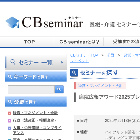
CBセミナーTOP
>
分野
>
経営・マ
レイベント
経営・マネジメント・会計
病院広報アワード2025プ
経営・マネジメント・会計
行政（法改正・報酬改定）
■ 日時
2025年2月13日(木
人事・労務管理・コンプライ
■ 場所
ハイブリット開催：
アンス
ルディングス 東京都港