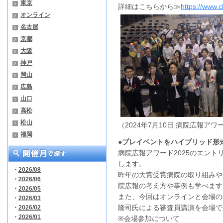
東京
詳細はこちらから≫
https://www.c
オンライン
名古屋
京都
大阪
神戸
岡山
広島
山口
高松
松山
（2024年7月10日 病院広報アワ
福岡
●プレイベントをハイブリッド形
病院広報アワード2025のエン
します。
・
2026/08
昨年の大賞受賞病院の取り組みや
・
2026/06
院広報の考え方や事例も学べます
・
2026/05
また、今回はオンラインと会場の
・
2026/03
隆司氏による審査員講演を会場で
・
2026/02
・
2026/01
※会場参加について