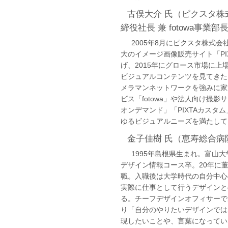
古俣大介 氏（ピクスタ株式
締役社長 兼 fotowa事業部
2005年8月にピクスタ株式会
大のイメージ画像販売サイト「PI
げ、2015年にグロース市場に上
ビジュアルコンテンツを見てきた
メラマンネットワークを強みに家
ビス「fotowa」や法人向け撮影サ
オンデマンド」「PIXTAカスタ
ゆるビジュアルニーズを満たして
金子佳樹 氏（恵寿総合病
1995年島根県生まれ。富山大
デザイン情報コース卒。20年に
職。入職後は大学時代の自分中心
実際に仕事として行うデザインと
る。チーフデザインオフィサーで
り「自分のやりたいデザインでは
現したいことや、言葉になってい