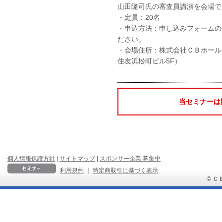
山田隆司氏の審査員講演を会場で
・定員：20名
・申込方法：申し込みフォームの
ださい。
・会場住所：株式会社
ＣＢホール
住友浜松町ビル5F）
当セミナーは
個人情報保護方針
|
サイトマップ
|
スポンサー企業 募集中
利用規約
｜
特定商取引に基づく表示
© ＣＢ 