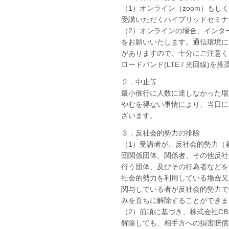
（1）オンライン（zoom）も
受講いただくハイブリッドセミナ
（2）オンラインの場合、インタ
をお願いいたします。通信環境に
がありますので、十分にご注意く
ロードバンド(LTE / 光回線)を
２．中止等
最小催行に人数に達しなかった場
やむを得ない事情により、当日に
ざいます。
３．反社会的勢力の排除
（1）受講者が、反社会的勢力（
団関係団体、関係者、その他反社
行う団体、及びその行為者などを
社会的勢力を利用している場合又
関与している者が反社会的勢力で
みを直ちに解除することができま
（2）前項に基づき、株式会社C
解除しても、相手方への損害賠償