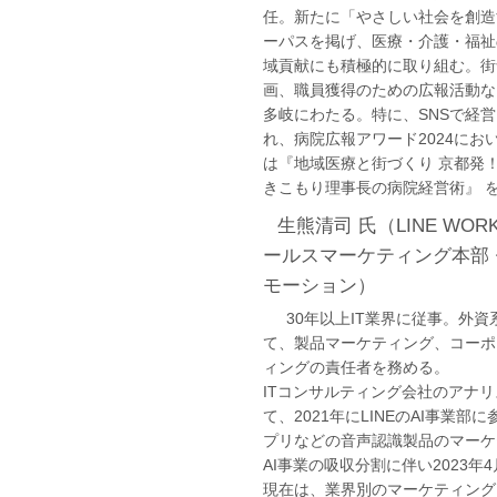
任。新たに「やさしい社会を創造
ーパスを掲げ、医療・介護・福祉
域貢献にも積極的に取り組む。街
画、職員獲得のための広報活動な
多岐にわたる。特に、SNSで経
れ、病院広報アワード2024にお
は『地域医療と街づくり 京都発
きこもり理事長の病院経営術』 
生熊清司 氏（LINE WOR
ールスマーケティング本部
モーション）
30年以上IT業界に従事。外資系
て、製品マーケティング、コーポ
ィングの責任者を務める。
ITコンサルティング会社のアナ
て、2021年にLINEのAI事業部
プリなどの音声認識製品のマーケ
AI事業の吸収分割に伴い2023年4月
現在は、業界別のマーケティング