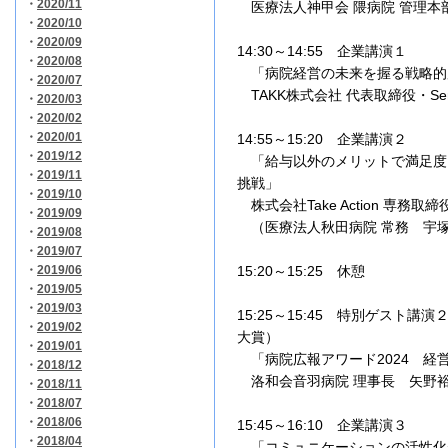
・
2020/11
医療法人神甲会 隈病院 管理本
・
2020/10
・
2020/09
14:30～14:55
企業講演１
・
2020/08
「
病院経営の未来を握る戦略的
・
2020/07
TAKK株式会社
代表取締役・Sen
・
2020/03
・
2020/02
・
2020/01
14:55
～15:20 企業講演２
・
2019/12
「給与以外のメリットで満足度
・
2019/11
挑戦」
・
2019/10
株式会社Take Action 専務取
・
2019/09
（医療法人秋田病院 常務
宇
・
2019/08
・
2019/07
・
2019/06
15:20～15:25 休憩
・
2019/05
・
2019/03
15:25～15:45 特別ゲスト講
・
2019/02
大賞）
・
2019/01
「病院広報アワード2024 経
・
2018/12
洛和
会
音羽病院
理事長
矢野
・
2018/11
・
2018/07
・
2018/06
15:45
～16:10 企業講演３
・
2018/04
「
コミュニケーションの活性化