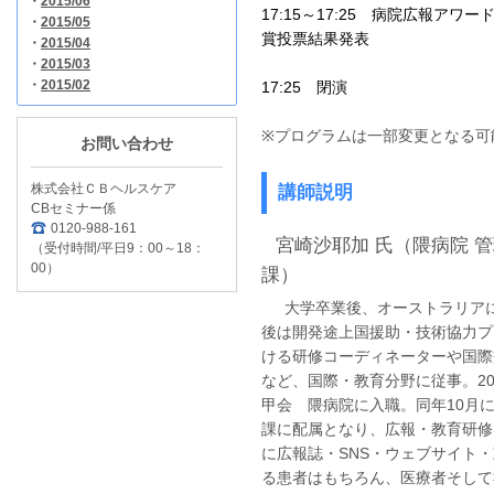
・
2015/06
17:15
～
17:25
病院広報アワード2
・
2015/05
賞投票結果発表
・
2015/04
・
2015/03
・
2015/02
17:25 閉演
※プログラムは一部変更となる可
お問い合わせ
株式会社ＣＢヘルスケア
講師説明
CBセミナー係
0120-988-161
宮崎沙耶加 氏（隈病院 管
（受付時間/平日9：00～18：
00）
課）
大学卒業後、オーストラリアに
後は開発途上国援助・技術協力プ
ける研修コーディネーターや国際
など、国際・教育分野に従事。20
甲会 隈病院に入職。同年10月
課に配属となり、広報・教育研修
に広報誌・SNS・ウェブサイト
る患者はもちろん、医療者そして