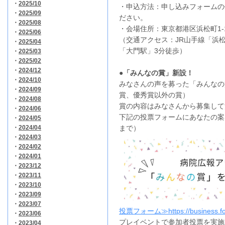
・
2025/10
・申込方法：申し込みフォームの
・
2025/09
ださい。
・
2025/08
・会場住所：東京都港区浜松町
1-
・
2025/06
（交通アクセス：JR山手線「浜松
・
2025/04
「大門駅」3分徒歩）
・
2025/03
・
2025/02
・
2024/12
●「みんなの賞」新設！
・
2024/10
みなさんの声を募った「みんなの
・
2024/09
賞、優秀賞以外の賞）
・
2024/08
賞の内容はみなさんから募集して
・
2024/06
下記の投票フォームにあなたの案を
・
2024/05
まで）
・
2024/04
・
2024/03
・
2024/02
・
2024/01
・
2023/12
・
2023/11
・
2023/10
・
2023/09
・
2023/07
投票フォーム≫https://business.for
・
2023/06
プレイベントで参加者投票を実施
・
2023/04