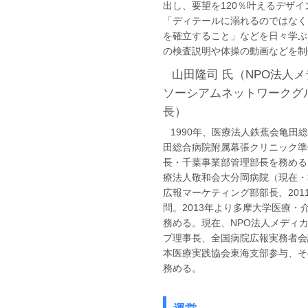
出し、要望を120％叶えるデザ
「ディテールに溺れるのではなく
を確立すること」などを日々学ぶ
の検査説明や体操の動画などを制
山田隆司 氏（NPO法人メ
ソーシアムネットワークグ
長）
1990年、医療法人鉄蕉会亀田総
田総合病院附属幕張クリニック準
長・千葉事業部管理部長を務める。
療法人敬和会大分岡病院（現在・
広報マーケティング部部長、201
問。2013年より多摩大学医療
務める。現在、NPO法人メディ
プ理事長、全国病院広報実務者会
本医療実践協会東海支部参与、そ
務める。