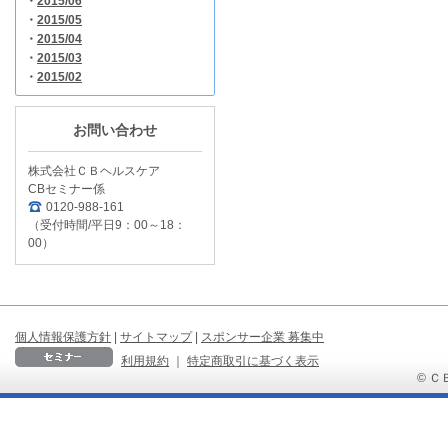
・
2015/06
・
2015/05
・
2015/04
・
2015/03
・
2015/02
お問い合わせ
株式会社ＣＢヘルスケア
CBセミナー係
0120-988-161
（受付時間/平日9：00～18：
00）
個人情報保護方針
|
サイトマップ
|
スポンサー企業 募集中
利用規約
｜
特定商取引に基づく表示
© ＣＢ 