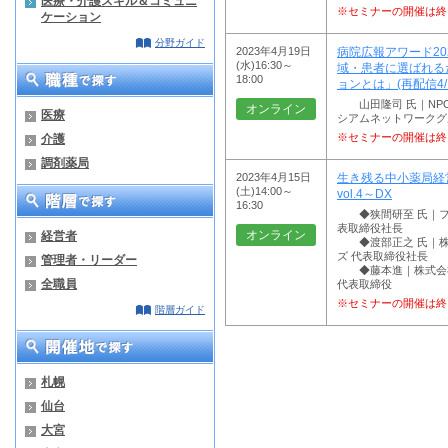
医療・介護スキル＆コミュニ
※セミナーの開催は終
ケーション
分野ガイド
2023年4月19日
病院広報アワード20
(水)16:30～
域・患者に選ばれる
18:00
ョンとは」(再配信4/1
山田隆司 氏｜NP
オンライン
医療
シアムネットワークグ
※セミナーの開催は終
介護
調剤薬局
2023年4月15日
生き残る中小薬局経
(土)14:00～
vol.4～DX
16:30
◆狭間研至 氏｜フ
表取締役社長
オンライン
経営者
◆渡部正之 氏｜株
ズ 代表取締役社長
管理者・リーダー
◆藤本進｜株式会社
全職員
代表取締役
※セミナーの開催は終
階層ガイド
札幌
仙台
大宮