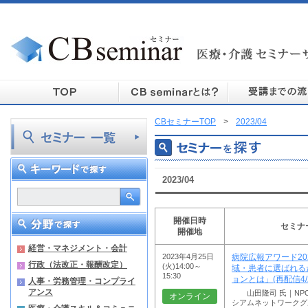
CBセミナーTOP
>
2023/04
2023/04
開催日時
セミナ
開催地
経営・マネジメント・会計
2023年4月25日
病院広報アワード20
行政（法改正・報酬改定）
(火)14:00～
域・患者に選ばれる
15:30
ョンとは」(再配信4/2
人事・労務管理・コンプライ
アンス
山田隆司 氏｜NP
オンライン
シアムネットワークグ