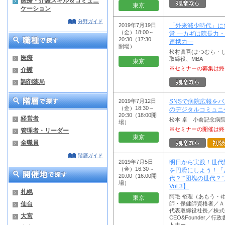
医療・介護スキル＆コミュニ
東京
ケーション
分野ガイド
2019年7月19日
「外来減少時代」に
（金）18:00～
営 ―カギは院長力
20:30（17:30
連携力―
開場）
松村眞吾(まつむら・
医療
取締役、MBA
東京
※セミナーの募集は終
介護
調剤薬局
2019年7月12日
SNSで病院広報を
（金）18:30～
のデジタルコミュニ
20:30（18:00開
経営者
松本 卓 小倉記念病院
場）
※セミナーの開催は終
管理者・リーダー
東京
全職員
階層ガイド
2019年7月5日
明日から実践！世代
（金）16:30～
を円滑にしよう！「
20:00（16:00開
代？”“団塊の世代？”
場）
Vol.3】
札幌
阿毛 裕理（あもう・
東京
仙台
師・保健師資格者／Ａ
代表取締役社長／株式
大宮
CEO&Founder／
トナー