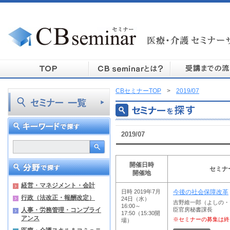
CBセミナーTOP
>
2019/07
2019/07
開催日時
セミナ
開催地
経営・マネジメント・会計
日時 2019年7月
今後の社会保障改革
行政（法改正・報酬改定）
24日（水）
吉野維一郎（よしの・
16:00～
人事・労務管理・コンプライ
臣官房秘書課長
17:50（15:30開
アンス
※セミナーの募集は終
場）