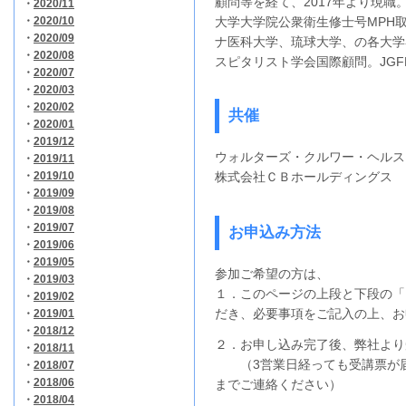
顧問等を経て、2017年より現職
・
2020/11
・
2020/10
大学大学院公衆衛生修士号MPH
・
2020/09
ナ医科大学、琉球大学、の各大学
・
2020/08
スピタリスト学会国際顧問。JG
・
2020/07
・
2020/03
・
2020/02
共催
・
2020/01
・
2019/12
ウォルターズ・クルワー・ヘルス
・
2019/11
・
2019/10
株式会社ＣＢホールディングス
・
2019/09
・
2019/08
・
2019/07
お申込み方法
・
2019/06
・
2019/05
参加ご希望の方は、
・
2019/03
１．このページの上段と下段の「
・
2019/02
だき、必要事項をご記入の上、お
・
2019/01
・
2018/12
２．お申し込み完了後、弊社より
・
2018/11
（3営業日経っても受講票が届
・
2018/07
・
2018/06
までご連絡ください）
・
2018/04