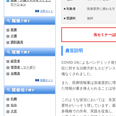
医療・介護スキル＆コミュニ
ケーション
■ 対象者
医療業界に携わる方
分野ガイド
■ 受講料
無料
医療
当セミナーは
介護
調剤薬局
趣旨説明
経営者
COVID-19によるパンデミッ
管理者・リーダー
症に対する治療方針もエビデンス
全職員
儀なくされました。
階層ガイド
また、医療情報量は加速度的に増
た情報が書き換えられることは珍
札幌
このような状況においては、良質
仙台
要性がいっそう増しています。最
多職種での共有、実践を促進し、
大宮