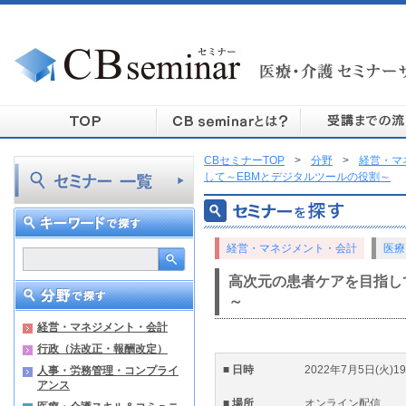
CBセミナーTOP
>
分野
>
経営・マ
して～EBMとデジタルツールの役割～
経営・マネジメント・会計
医療
高次元の患者ケアを目指し
～
経営・マネジメント・会計
行政（法改正・報酬改定）
■ 日時
2022年7月5日(火)19
人事・労務管理・コンプライ
アンス
■ 場所
オンライン配信