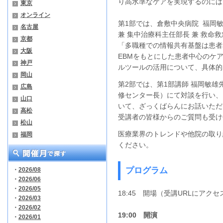
り高水準なケアを実現するのには
東京
オンライン
第1部では、倉敷中央病院 福岡敏
名古屋
兼 集中治療科主任部長 兼 救命
京都
「多職種での情報共有基盤は患者
大阪
EBMをもとにした患者中心のケ
神戸
ルツールの活用について、具体的
岡山
第2部では、第1部講師
福岡敏雄先
広島
修センター長）にて対談を行い、
山口
いて、ざっくばらんにお話いただ
高松
受講者の皆様からのご質問も受け
松山
医療業界のトレンドや他院の取り
福岡
ください。
プログラム
・
2026/08
・
2026/06
・
2026/05
18:45 開場（受講URLにアク
・
2026/03
・
2026/02
19:00 開演
・
2026/01