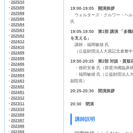
・
2025/10
・
2025/09
19:00-19:05 開演挨拶
・
2025/08
ウォルターズ・クルワー・ヘル
・
2025/06
氏
・
2025/04
・
2025/03
19:05-19:50
第1部 講演 「多
・
2025/02
を支える」
・
2024/12
講師：福岡敏雄 氏
・
2024/10
（公益財団法人大原記念倉敷中央
・
2024/09
・
2024/08
19:50-20:25 第2部 対談・質
・
2024/06
・徳田安春 氏（群星沖縄臨床研
・
2024/05
・福岡敏雄 氏（公益財団法人大
・
2024/04
副院長）
・
2024/03
・
2024/02
20:25-20:30 閉演挨拶
・
2024/01
・
2023/12
・
2023/11
20:30 閉演
・
2023/10
・
2023/09
講師説明
・
2023/07
・
2023/06
・
2023/04