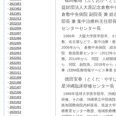
福岡敏雄（ふくおか・とし
・
2023/03
益財団法人大原記念倉敷
・
2023/02
・
2023/01
倉敷中央病院 副院長 兼 
・
2022/12
部長 兼 集中治療科主任部長
・
2022/10
センターセンター長
・
2022/09
・
2022/07
1986年 大阪大学医学部卒。そ
・
2022/06
敷、名古屋などで、集中治療・救
・
2022/05
2006年から 倉敷中央病院 総
・
2022/04
院 救急医療センター（2013
・
2022/03
・
2022/02
務。2014年から 同院 人材開
・
2022/01
ら 同院 副院長。2018年か
・
2021/12
事（EBM医療情報サービス事業 
・
2021/11
・
2021/09
徳田安春（とくだ・やすは
・
2021/08
星沖縄臨床研修センター長
・
2021/07
・
2021/06
1988年琉球大学医学部卒。沖縄
・
2021/03
研修。その後、沖縄県立中部病院
・
2021/02
路加国際病院内科医長、筑波大学
・
2021/01
療教育センター教授、地域医療機
・
2020/12