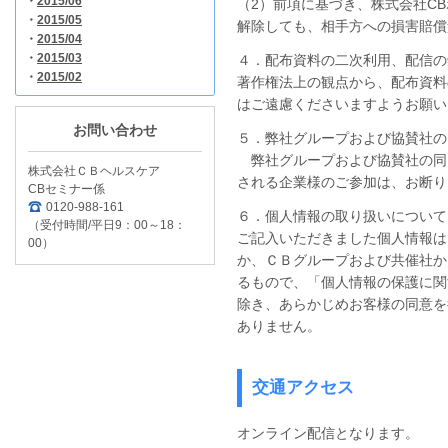
・
2015/06
（2）前項に基づき、株式会社C
・
2015/05
解除しても、相手方への損害賠償
・
2015/04
・
2015/03
４．配布資料の二次利用、配信の
・
2015/02
著作権法上の観点から、配布資料
はご遠慮くださいますようお願い
お問い合わせ
５．弊社グループおよび協賛社の
弊社グループおよび協賛社の同
株式会社ＣＢヘルスケア
される企業様のご参加は、お断り
CBセミナー係
0120-988-161
６．個人情報の取り扱いについて
（受付時間/平日9：00～18：
ご記入いただきました個人情報は
00）
か、ＣＢグループおよび共催社か
るもので、「個人情報の保護に関
除き、あらかじめお客様の同意を
ありません。
交通アクセス
オンライン配信となります。