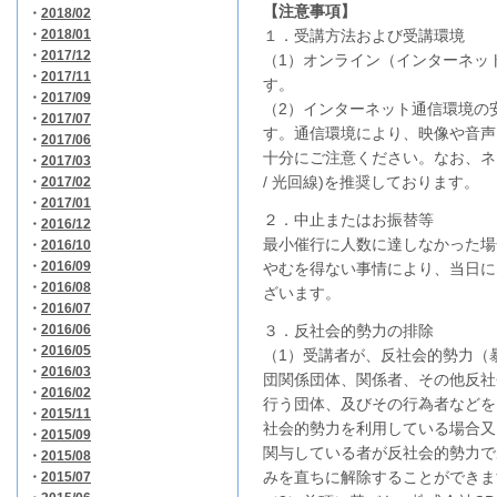
【注意事項】
・
2018/02
・
2018/01
１．受講方法および受講環境
・
2017/12
（1）オンライン（インターネッ
・
2017/11
す。
・
2017/09
（2）インターネット通信環境の
・
2017/07
す。通信環境により、映像や音声
・
2017/06
十分にご注意ください。なお、ネ
・
2017/03
/ 光回線)を推奨しております。
・
2017/02
・
2017/01
２．中止またはお振替等
・
2016/12
最小催行に人数に達しなかった場
・
2016/10
・
2016/09
やむを得ない事情により、当日に
・
2016/08
ざいます。
・
2016/07
・
2016/06
３．反社会的勢力の排除
・
2016/05
（1）受講者が、反社会的勢力（
・
2016/03
団関係団体、関係者、その他反社
・
2016/02
行う団体、及びその行為者などを
・
2015/11
社会的勢力を利用している場合又
・
2015/09
関与している者が反社会的勢力で
・
2015/08
みを直ちに解除することができま
・
2015/07