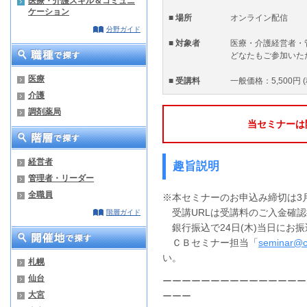
医療・介護スキル＆コミュニ
ケーション
■ 場所
オンライン配信
分野ガイド
■ 対象者
医療・介護経営者・
どなたもご参加いた
医療
■ 受講料
一般価格：5,500円 
介護
調剤薬局
当セミナーは
経営者
趣旨説明
管理者・リーダー
全職員
※本セミナーのお申込み締切は3
受講URLは受講料のご入金確認
階層ガイド
銀行振込で24日(木)当日にお
ＣＢセミナー担当「
seminar@c
い。
札幌
仙台
ーーーーーーーーーーーーーーー
大宮
ーーー