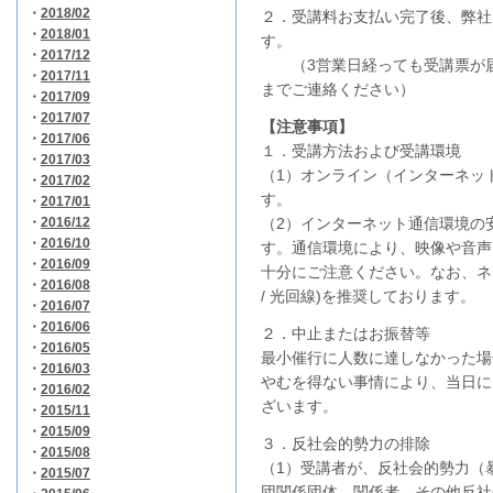
・
2018/02
２．受講料お支払い完了後、弊社
・
2018/01
す。
・
2017/12
（3営業日経っても受講票が届
・
2017/11
までご連絡ください）
・
2017/09
・
2017/07
【注意事項】
・
2017/06
１．受講方法および受講環境
・
2017/03
（1）オンライン（インターネッ
・
2017/02
す。
・
2017/01
・
2016/12
（2）インターネット通信環境の
・
2016/10
す。通信環境により、映像や音声
・
2016/09
十分にご注意ください。なお、ネ
・
2016/08
/ 光回線)を推奨しております。
・
2016/07
・
2016/06
２．中止またはお振替等
・
2016/05
最小催行に人数に達しなかった場
・
2016/03
やむを得ない事情により、当日に
・
2016/02
ざいます。
・
2015/11
・
2015/09
３．反社会的勢力の排除
・
2015/08
（1）受講者が、反社会的勢力（
・
2015/07
団関係団体、関係者、その他反社