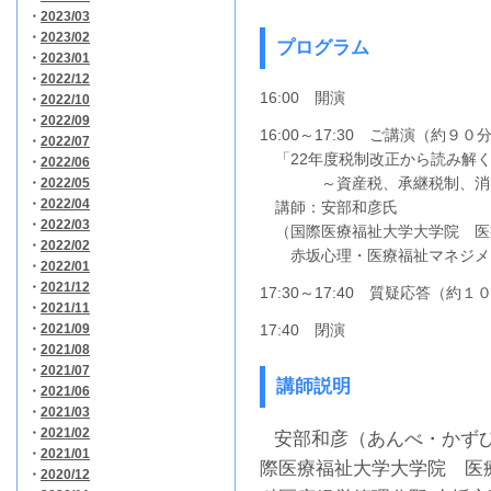
・
2023/03
・
2023/02
プログラム
・
2023/01
・
2022/12
16:00 開演
・
2022/10
・
2022/09
16:00～17:30 ご講演（約９０
・
2022/07
「22年度税制改正から読み解
・
2022/06
～資産税、承継税制、消費税
・
2022/05
・
2022/04
講師：安部和彦氏
・
2022/03
（国際医療福祉大学大学院 医
・
2022/02
赤坂心理・医療福祉マネジメ
・
2022/01
・
2021/12
17:30～17:40 質疑応答（約１
・
2021/11
・
2021/09
17:40 閉演
・
2021/08
・
2021/07
講師説明
・
2021/06
・
2021/03
・
2021/02
安部和彦（あんべ・かずひ
・
2021/01
際医療福祉大学大学院 医
・
2020/12