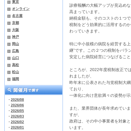
東京
診療報酬の大幅アップが見込めな
オンライン
高まっています。
名古屋
納税金額も、そのコストの１つで
京都
税制をどう効果的に活用するのか
大阪
わっていきます。
神戸
特に中小規模の病院を経営する上
岡山
継”です。この２つの税制をバラ
広島
安定した病院経営につなげること
山口
高松
ところが、2022年度税制改正
松山
れましたが、
福岡
昨年末に公表された与党税制大綱
ており、
一体化に向け意欲満々の姿勢が示
・
2026/08
・
2026/06
また、業界団体が長年求めていま
・
2026/05
すが、
・
2026/03
政府は、その中小事業者を対象と
・
2026/02
います。
・
2026/01