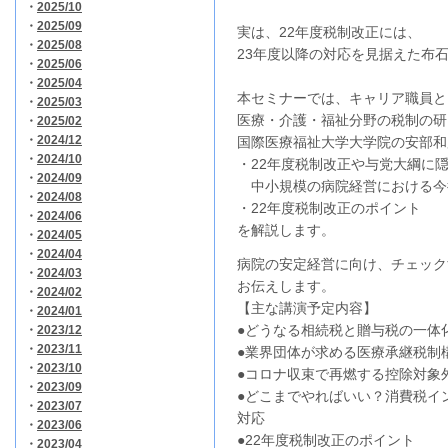
・
2025/10
・
2025/09
実は、22年度税制改正には、
・
2025/08
23年度以降の対応を見据えた布
・
2025/06
・
2025/04
本セミナーでは、キャリア職員と
・
2025/03
医療・介護・福祉分野の税制の研
・
2025/02
・
2024/12
国際医療福祉大学大学院の安部和
・
2024/10
・22年度税制改正や与党大綱に
・
2024/09
中小規模の病院経営における今
・
2024/08
・22年度税制改正のポイント
・
2024/06
を解説します。
・
2024/05
・
2024/04
病院の安定経営に向け、チェック
・
2024/03
お伝えします。
・
2024/02
【主な講演予定内容】
・
2024/01
●どうなる相続税と贈与税の一体
・
2023/12
・
2023/11
●業界団体が求める医療承継税制
・
2023/10
●コロナ収束で再燃する控除対象
・
2023/09
●どこまでやればいい？消費税イ
・
2023/07
対応
・
2023/06
●22年度税制改正のポイント
・
2023/04