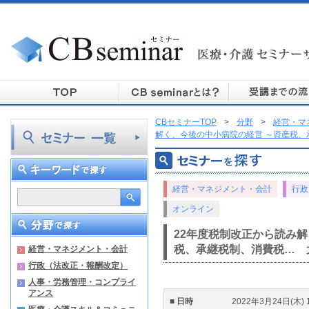
CBセミナーTOP
>
分野
>
経営・マ
解く、今後の中小病院の経営 ～資産税
経営・マネジメント・会計
行政
オンライン
22年度税制改正から読み
税、承継税制、消費税… 
経営・マネジメント・会計
行政（法改正・報酬改定）
人事・労務管理・コンプライ
アンス
■ 日時
2022年3月24日(木) 1