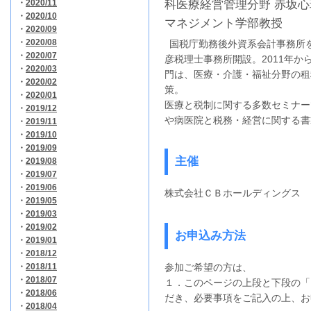
・
2020/11
科医療経営管理分野 赤坂
・
2020/10
マネジメント学部教授
・
2020/09
・
2020/08
国税庁勤務後外資系会計事務所を
・
2020/07
彦税理士事務所開設。2011年か
・
2020/03
門は、医療・介護・福祉分野の租
・
2020/02
策。
・
2020/01
医療と税制に関する多数セミナー
・
2019/12
や病医院と税務・経営に関する書
・
2019/11
・
2019/10
・
2019/09
主催
・
2019/08
・
2019/07
・
2019/06
株式会社ＣＢホールディングス
・
2019/05
・
2019/03
・
2019/02
お申込み方法
・
2019/01
・
2018/12
・
2018/11
参加ご希望の方は、
・
2018/07
１．このページの上段と下段の「
・
2018/06
だき、必要事項をご記入の上、お
・
2018/04