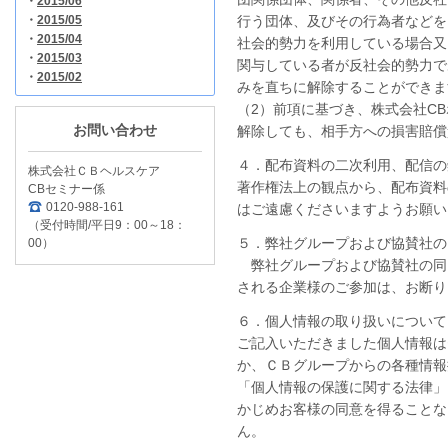
・
2015/06
・
2015/05
行う団体、及びその行為者などを
・
2015/04
社会的勢力を利用している場合又
・
2015/03
関与している者が反社会的勢力で
・
2015/02
みを直ちに解除することができま
（2）前項に基づき、株式会社C
お問い合わせ
解除しても、相手方への損害賠償
４．配布資料の二次利用、配信の
株式会社ＣＢヘルスケア
著作権法上の観点から、配布資料
CBセミナー係
0120-988-161
はご遠慮くださいますようお願い
（受付時間/平日9：00～18：
５．弊社グループおよび協賛社の
00）
弊社グループおよび協賛社の同
される企業様のご参加は、お断り
６．個人情報の取り扱いについて
ご記入いただきました個人情報は
か、ＣＢグループからの各種情報
「個人情報の保護に関する法律」
かじめお客様の同意を得ることな
ん。