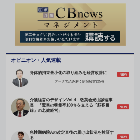
オピニオン・人気連載
身体的拘束最小化の取り組みを経営改善に
NEW
データで読み解く病院経営(254)
介護経営のデザインVol.4－敬英会光山誠理事
長 「驚異の稼働率100％を支える『顧客目
NEW
線』の老健経営」
急性期病院Aの改定直後の届け出状況を検証す
NEW
る