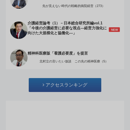
先が見えない時代の戦略的病院経営（273）
介護経営論考（1）－日本総合研究所編vol.1
「今後の介護経営に必要な視点―経営力強化に
NEW
向けた大規模化と協働化―」
精神科医療版「看護必要度」を提言
北村立の言いたい放談 この先の精神医療（5）
アクセスランキング