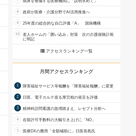
7
病床を整備する医療機関に「説明求めて」
8
政府が医療・介護分野でAI活用推進へ
9
25年度の総合的な自己評価「A」 国病機構
10
老人ホームの「囲い込み」対策 次の介護保険計画
に明記
アクセスランキング一覧
月間アクセスランキング
1
障害福祉サービス等報酬を「障害福祉報酬」に変更
2
日医、電子カルテ巡る厚労相の発言を評価
3
精神科訪問看護の急増踏まえ、レセプト分析へ
4
在留許可手数料の大幅引き上げに「NO」
5
医療DXの費用「全額補助に」日医長島氏