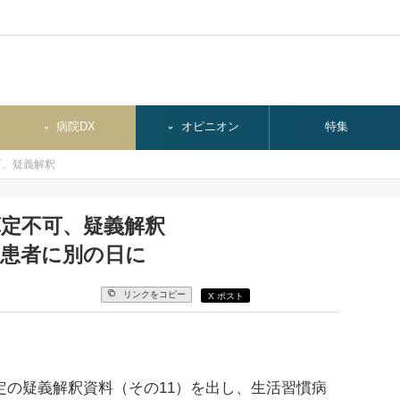
病院DX
オピニオン
特集
可、疑義解釈
算定不可、疑義解釈
じ患者に別の日に
リンクをコピー
X ポスト
定の疑義解釈資料（その11）を出し、生活習慣病