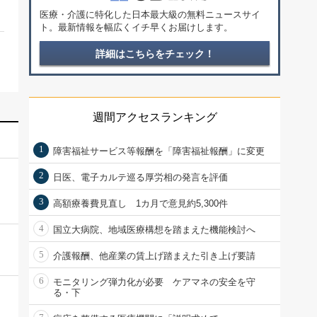
医療・介護に特化した日本最大級の無料ニュースサイ
ト。最新情報を幅広くイチ早くお届けします。
詳細はこちらをチェック！
週間アクセスランキング
1
障害福祉サービス等報酬を「障害福祉報酬」に変更
2
日医、電子カルテ巡る厚労相の発言を評価
3
高額療養費見直し 1カ月で意見約5,300件
4
国立大病院、地域医療構想を踏まえた機能検討へ
5
介護報酬、他産業の賃上げ踏まえた引き上げ要請
6
モニタリング弾力化が必要 ケアマネの安全を守
る・下