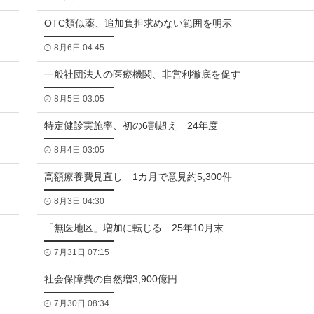
OTC類似薬、追加負担求めない範囲を明示
8月6日 04:45
一般社団法人の医療機関、非営利徹底を促す
8月5日 03:05
特定健診実施率、初の6割超え 24年度
8月4日 03:05
高額療養費見直し 1カ月で意見約5,300件
8月3日 04:30
「無医地区」増加に転じる 25年10月末
7月31日 07:15
社会保障費の自然増3,900億円
7月30日 08:34