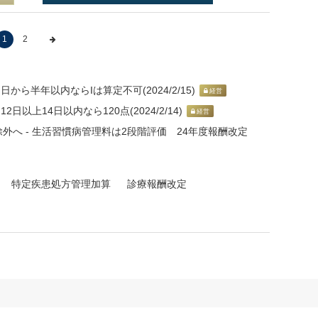
1
2
日から半年以内ならIは算定不可(2024/2/15)
経営
日以上14日以内なら120点(2024/2/14)
経営
へ - 生活習慣病管理料は2段階評価 24年度報酬改定
特定疾患処方管理加算
診療報酬改定