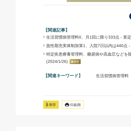
【関連記事】
生活習慣病管理料II、月1回に限り333点 - 算定
急性期充実体制加算1、入院7日以内は440点 - 12
特定疾患療養管理料、糖尿病や高血圧などを除外
(2024/1/26)
経営
【関連キーワード】
生活習慣病管理料
保存
印刷用