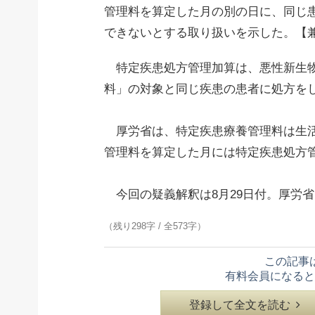
管理料を算定した月の別の日に、同じ
できないとする取り扱いを示した。【
特定疾患処方管理加算は、悪性新生物
料」の対象と同じ疾患の患者に処方を
厚労省は、特定疾患療養管理料は生活
管理料を算定した月には特定疾患処方
今回の疑義解釈は8月29日付。厚労
（残り298字 / 全573字）
この記事
有料会員になると
登録して全文を読む