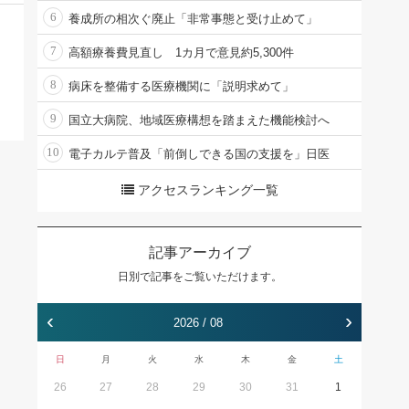
6
養成所の相次ぐ廃止「非常事態と受け止めて」
7
高額療養費見直し 1カ月で意見約5,300件
8
病床を整備する医療機関に「説明求めて」
9
国立大病院、地域医療構想を踏まえた機能検討へ
10
電子カルテ普及「前倒しできる国の支援を」日医
アクセスランキング一覧
記事アーカイブ
日別で記事をご覧いただけます。
‹
›
2026 / 08
日
月
火
水
木
金
土
26
27
28
29
30
31
1