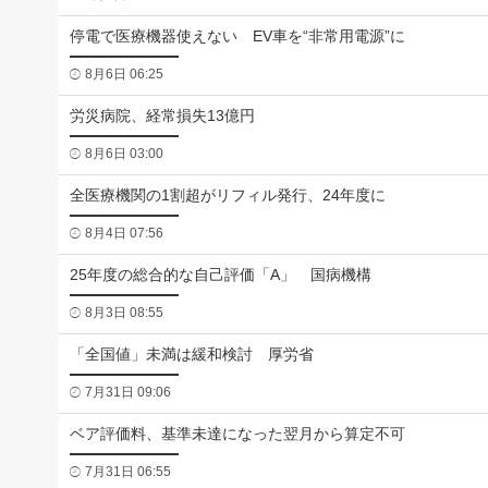
停電で医療機器使えない EV車を“非常用電源”に
8月6日 06:25
労災病院、経常損失13億円
8月6日 03:00
全医療機関の1割超がリフィル発行、24年度に
8月4日 07:56
25年度の総合的な自己評価「A」 国病機構
8月3日 08:55
「全国値」未満は緩和検討 厚労省
7月31日 09:06
ベア評価料、基準未達になった翌月から算定不可
7月31日 06:55