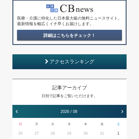
医療・介護に特化した日本最大級の無料ニュースサイト。
最新情報を幅広くイチ早くお届けします。
詳細はこちらをチェック！
アクセスランキング
記事アーカイブ
日別で記事をご覧いただけます。
‹
›
2026 / 08
日
月
火
水
木
金
土
26
27
28
29
30
31
1