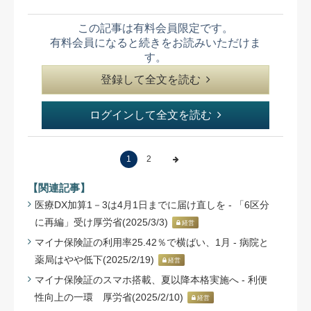
この記事は有料会員限定です。
有料会員になると続きをお読みいただけま
す。
登録して全文を読む
ログインして全文を読む
1
2
【関連記事】
医療DX加算1－3は4月1日までに届け直しを - 「6区分
に再編」受け厚労省(2025/3/3)
経営
マイナ保険証の利用率25.42％で横ばい、1月 - 病院と
薬局はやや低下(2025/2/19)
経営
マイナ保険証のスマホ搭載、夏以降本格実施へ - 利便
性向上の一環 厚労省(2025/2/10)
経営