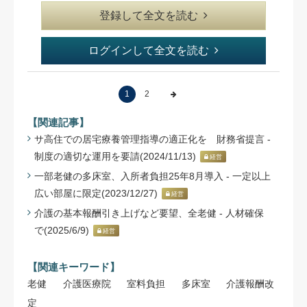
登録して全文を読む
ログインして全文を読む
1
2
【関連記事】
サ高住での居宅療養管理指導の適正化を 財務省提言 -
制度の適切な運用を要請(2024/11/13)
経営
一部老健の多床室、入所者負担25年8月導入 - 一定以上
広い部屋に限定(2023/12/27)
経営
介護の基本報酬引き上げなど要望、全老健 - 人材確保
で(2025/6/9)
経営
【関連キーワード】
老健
介護医療院
室料負担
多床室
介護報酬改
定