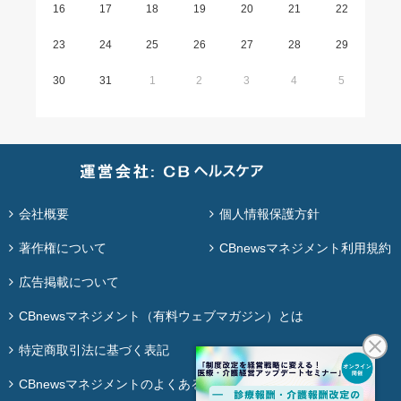
16
17
18
19
20
21
22
23
24
25
26
27
28
29
30
31
1
2
3
4
5
会社概要
個人情報保護方針
著作権について
CBnewsマネジメント利用規約
広告掲載について
CBnewsマネジメント（有料ウェブマガジン）とは
特定商取引法に基づく表記
CBnewsマネジメントのよくある質問