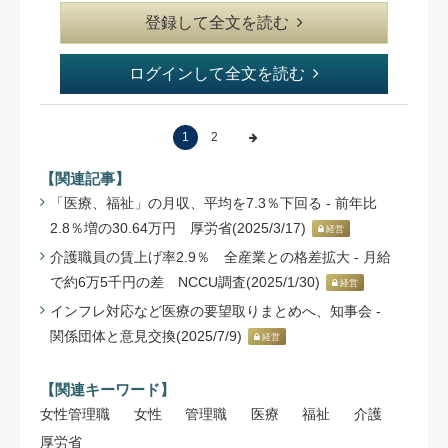
登録して全文を読む
ログインして全文を読む
1
2
【関連記事】
「医療、福祉」の月収、平均を7.3％下回る - 前年比
2.8％増の30.64万円 厚労省(2025/3/17)
経営
介護職員の賃上げ率2.9％ 全産業との格差拡大 - 月給
で約6万5千円の差 NCCU調査(2025/1/30)
経営
インフレ対応など医療の要望取りまとめへ、知事会 -
関係団体と意見交換(2025/7/9)
経営
【関連キーワード】
女性管理職
女性
管理職
医療
福祉
介護
厚労省