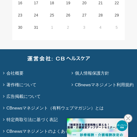
16
17
18
19
20
21
22
23
24
25
26
27
28
29
30
31
1
2
3
4
5
会社概要
個人情報保護方針
著作権について
CBnewsマネジメント利用規約
広告掲載について
CBnewsマネジメント（有料ウェブマガジン）とは
特定商取引法に基づく表記
CBnewsマネジメントのよくある質問