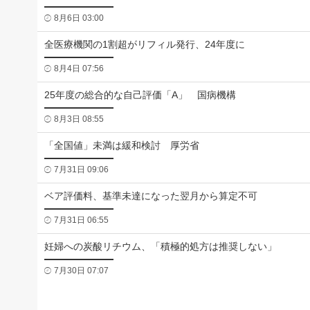
8月6日 03:00
全医療機関の1割超がリフィル発行、24年度に
8月4日 07:56
25年度の総合的な自己評価「A」 国病機構
8月3日 08:55
「全国値」未満は緩和検討 厚労省
7月31日 09:06
ベア評価料、基準未達になった翌月から算定不可
7月31日 06:55
妊婦への炭酸リチウム、「積極的処方は推奨しない」
7月30日 07:07