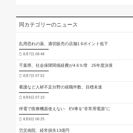
同カテゴリーのニュース
乱用恐れの薬、適切販売の店舗1.6ポイント低下
8月7日 08:48
千葉県、社会保障関係経費が4.6％増 25年度決算
8月7日 07:52
看護など人材不足分野の就職件数、目標未達
8月6日 07:10
停電で医療機器使えない EV車を“非常用電源”に
8月6日 06:25
労災病院、経常損失13億円