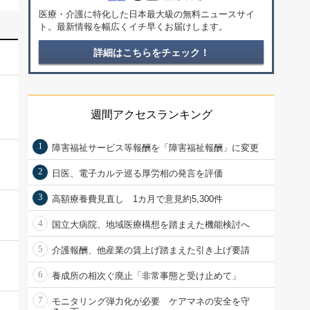
医療・介護に特化した日本最大級の無料ニュースサイ
ト。最新情報を幅広くイチ早くお届けします。
詳細はこちらをチェック！
週間アクセスランキング
1
障害福祉サービス等報酬を「障害福祉報酬」に変更
2
日医、電子カルテ巡る厚労相の発言を評価
3
高額療養費見直し 1カ月で意見約5,300件
4
国立大病院、地域医療構想を踏まえた機能検討へ
5
介護報酬、他産業の賃上げ踏まえた引き上げ要請
6
養成所の相次ぐ廃止「非常事態と受け止めて」
7
モニタリング弾力化が必要 ケアマネの安全を守