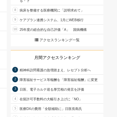
る・下
8
病床を整備する医療機関に「説明求めて」
9
ケアプラン連携システム、1月にWEB移行
10
25年度の総合的な自己評価「A」 国病機構
アクセスランキング一覧
月間アクセスランキング
1
精神科訪問看護の急増踏まえ、レセプト分析へ
2
障害福祉サービス等報酬を「障害福祉報酬」に変更
3
日医、電子カルテ巡る厚労相の発言を評価
4
在留許可手数料の大幅引き上げに「NO」
5
医療DXの費用「全額補助に」日医長島氏