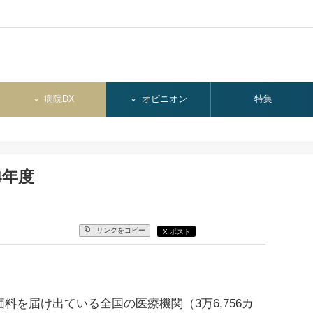
病院DX
オピニオン
特集
4年度
リンクをコピー
X ポスト
を届け出ている全国の医療機関（3万6,756カ