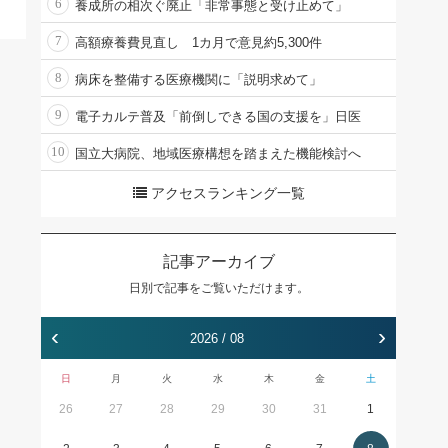
6
養成所の相次ぐ廃止「非常事態と受け止めて」
7
高額療養費見直し 1カ月で意見約5,300件
8
病床を整備する医療機関に「説明求めて」
9
電子カルテ普及「前倒しできる国の支援を」日医
10
国立大病院、地域医療構想を踏まえた機能検討へ
アクセスランキング一覧
記事アーカイブ
日別で記事をご覧いただけます。
‹
›
2026 / 08
日
月
火
水
木
金
土
26
27
28
29
30
31
1