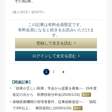
その結果、
（残り331字 / 全547字）
この記事は有料会員限定です。
有料会員になると続きをお読みいただけま
す。
登録して全文を読む
ログインして全文を読む
1
2
【関連記事】
「効果が乏しい医療」学会から提案を募集へ - 26年度
改定の次から 医療技術分科会(2026/1/16)
経営
保険医療機関の管理者要件、従事経験規定へ - 「病院
で3年以上」 療担規則に(2026/1/16)
経営