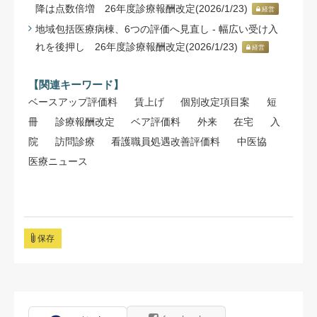
降は点数倍増 26年度診療報酬改定(2026/1/23)
経営
地域包括医療病棟、6つの評価へ見直し - 幅広い受け入
れを後押し 26年度診療報酬改定(2026/1/23)
経営
【関連キーワード】
ベースアップ評価料
賃上げ
個別改定項目案
短
冊
診療報酬改定
ベア評価料
外来
在宅
入
院
訪問診療
看護職員処遇改善評価料
中医協
医療ニュース
保存