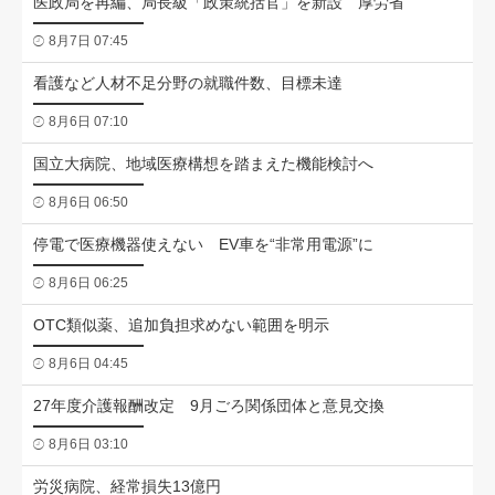
医政局を再編、局長級「政策統括官」を新設 厚労省
8月7日 07:45
看護など人材不足分野の就職件数、目標未達
8月6日 07:10
国立大病院、地域医療構想を踏まえた機能検討へ
8月6日 06:50
停電で医療機器使えない EV車を“非常用電源”に
8月6日 06:25
OTC類似薬、追加負担求めない範囲を明示
8月6日 04:45
27年度介護報酬改定 9月ごろ関係団体と意見交換
8月6日 03:10
労災病院、経常損失13億円