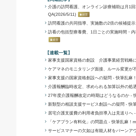
介護の訪問看護、オンライン診療補助は月1回算
QA(2026/5/11)
経営
訪問看護の共同指導、実施数の2倍の候補提示を -
訪看の包括型療養費、1日ごとの実施時間・内容を設
経営
【連載一覧】
家事支援国家資格の創設 介護事業経営戦略に影
ケアマネのモニタリング面接、ルール変更が不可
家事支援の国家資格創設への疑問 - 快筆乱麻！
介護報酬臨時改定、求められる加算以外の処遇改
27年度介護報酬改定の時期はどうなるのか - 
新類型の相談支援サービス創設への疑問 - 快筆
居宅介護支援費の利用者負担導入は見送りへ - 
「ケアプラン有料化」の問題点 - 快筆乱麻！m
サービスマナーの欠如は有能人材をバーンアウト