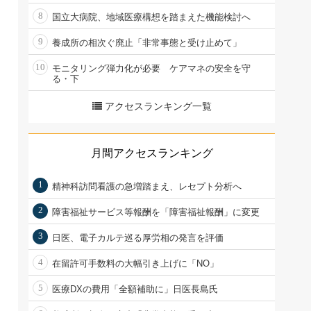
8
国立大病院、地域医療構想を踏まえた機能検討へ
9
養成所の相次ぐ廃止「非常事態と受け止めて」
10
モニタリング弾力化が必要 ケアマネの安全を守
る・下
アクセスランキング一覧
月間アクセスランキング
1
精神科訪問看護の急増踏まえ、レセプト分析へ
2
障害福祉サービス等報酬を「障害福祉報酬」に変更
3
日医、電子カルテ巡る厚労相の発言を評価
4
在留許可手数料の大幅引き上げに「NO」
5
医療DXの費用「全額補助に」日医長島氏