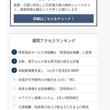
医療・介護に特化した日本最大級の無料ニュースサイ
ト。最新情報を幅広くイチ早くお届けします。
詳細はこちらをチェック！
週間アクセスランキング
1
障害福祉サービス等報酬を「障害福祉報酬」に変更
2
日医、電子カルテ巡る厚労相の発言を評価
3
高額療養費見直し 1カ月で意見約5,300件
4
在留許可手数料の大幅引き上げに「NO」
5
病床を整備する医療機関に「説明求めて」
6
ケアプラン連携システム、1月にWEB移行
7
介護報酬、他産業の賃上げ踏まえた引き上げ要請