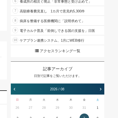
6
養成所の相次ぐ廃止「非常事態と受け止めて」
7
高額療養費見直し 1カ月で意見約5,300件
8
病床を整備する医療機関に「説明求めて」
9
電子カルテ普及「前倒しできる国の支援を」日医
10
ケアプラン連携システム、1月にWEB移行
アクセスランキング一覧
記事アーカイブ
日別で記事をご覧いただけます。
‹
›
2026 / 08
日
月
火
水
木
金
土
26
27
28
29
30
31
1