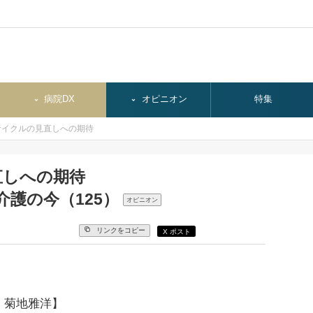
病院DX
オピニオン
特集
サイクルの見直しへの期待
直しへの期待
介護の今（125）
オピニオン
リンクをコピー
X ポスト
 菊地雅洋】