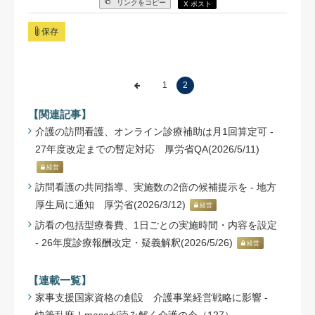
リンクをコピー
X ポスト
保存
1
2
【関連記事】
介護の訪問看護、オンライン診療補助は月1回算定可 -
27年度改定までの暫定対応 厚労省QA(2026/5/11)
経営
訪問看護の共同指導、実施数の2倍の候補提示を - 地方
厚生局に通知 厚労省(2026/3/12)
経営
訪看の包括型療養費、1日ごとの実施時間・内容を設定
- 26年度診療報酬改定・疑義解釈(2026/5/26)
経営
【連載一覧】
家事支援国家資格の創設 介護事業経営戦略に影響 -