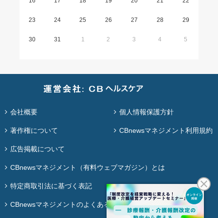
16
17
18
19
20
21
22
23
24
25
26
27
28
29
30
31
1
2
3
4
5
会社概要
個人情報保護方針
著作権について
CBnewsマネジメント利用規約
広告掲載について
CBnewsマネジメント（有料ウェブマガジン）とは
特定商取引法に基づく表記
CBnewsマネジメントのよくある質問