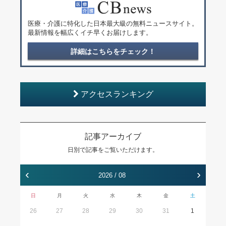
医療・介護に特化した日本最大級の無料ニュースサイト。
最新情報を幅広くイチ早くお届けします。
詳細はこちらをチェック！
アクセスランキング
記事アーカイブ
日別で記事をご覧いただけます。
‹
›
2026 / 08
日
月
火
水
木
金
土
26
27
28
29
30
31
1