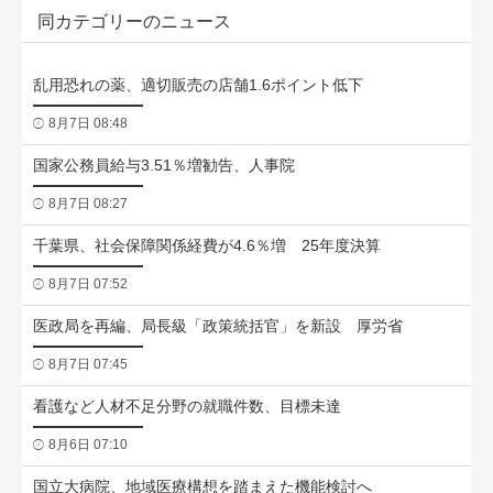
同カテゴリーのニュース
乱用恐れの薬、適切販売の店舗1.6ポイント低下
8月7日 08:48
国家公務員給与3.51％増勧告、人事院
8月7日 08:27
千葉県、社会保障関係経費が4.6％増 25年度決算
8月7日 07:52
医政局を再編、局長級「政策統括官」を新設 厚労省
8月7日 07:45
看護など人材不足分野の就職件数、目標未達
8月6日 07:10
国立大病院、地域医療構想を踏まえた機能検討へ