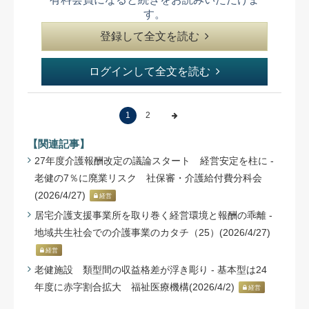
す。
登録して全文を読む
ログインして全文を読む
1
2
【関連記事】
27年度介護報酬改定の議論スタート 経営安定を柱に -
老健の7％に廃業リスク 社保審・介護給付費分科会
(2026/4/27)
経営
居宅介護支援事業所を取り巻く経営環境と報酬の乖離 -
地域共生社会での介護事業のカタチ（25）(2026/4/27)
経営
老健施設 類型間の収益格差が浮き彫り - 基本型は24
年度に赤字割合拡大 福祉医療機構(2026/4/2)
経営